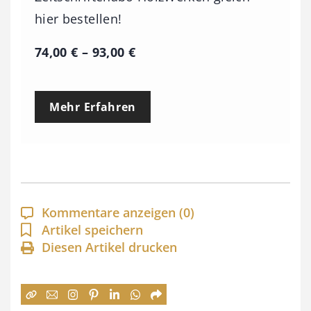
hier bestellen!
P
74,00
€
–
93,00
€
r
e
Mehr Erfahren
i
s
s
p
a
Kommentare anzeigen
(0)
n
Artikel speichern
Diesen Artikel drucken
n
e
: