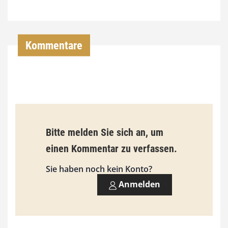
7
4
,
Kommentare
0
0
€
b
Bitte melden Sie sich an, um
i
einen Kommentar zu verfassen.
s
9
Sie haben noch kein Konto?
3
Anmelden
,
0