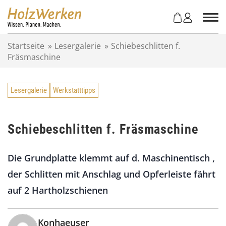
Z
u
m
I
Startseite
»
Lesergalerie
»
Schiebeschlitten f.
n
Fräsmaschine
h
a
l
Lesergalerie
Werkstatttipps
t
s
p
r
Schiebeschlitten f. Fräsmaschine
i
n
Die Grundplatte klemmt auf d. Maschinentisch ,
g
e
der Schlitten mit Anschlag und Opferleiste fährt
n
auf 2 Hartholzschienen
Konhaeuser