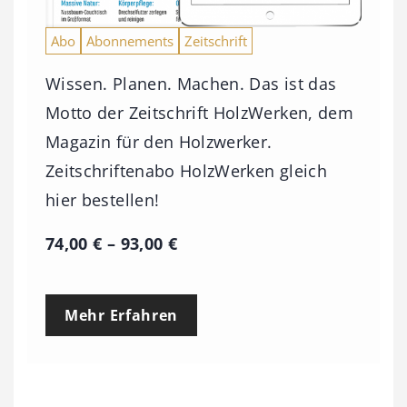
Abo
Abonnements
Zeitschrift
Wissen. Planen. Machen. Das ist das
Motto der Zeitschrift HolzWerken, dem
Magazin für den Holzwerker.
Zeitschriftenabo HolzWerken gleich
hier bestellen!
P
74,00
€
–
93,00
€
r
e
Mehr Erfahren
i
s
s