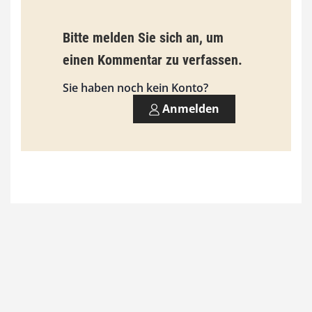
i
s
Bitte melden Sie sich an, um
9
einen Kommentar zu verfassen.
3
Sie haben noch kein Konto?
,
Anmelden
0
0
€