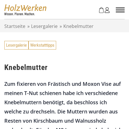
Z
u
m
I
Startseite
»
Lesergalerie
»
Knebelmutter
n
h
a
Lesergalerie
Werkstatttipps
l
t
s
p
Knebelmutter
r
i
Zum fixieren von Frästisch und Moxon Vise auf
n
g
meinen T-Nut schienen habe ich verschiedene
e
Knebelmuttern benötigt, da beschloss ich
n
welche zu drechseln. Die Muttern wurden aus
Resten von Kirschbaum und Walnussholz