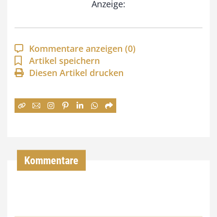
Anzeige:
p
a
n
Kommentare anzeigen
(0)
n
Artikel speichern
e
Diesen Artikel drucken
:
7
4
,
0
Kommentare
0
€
b