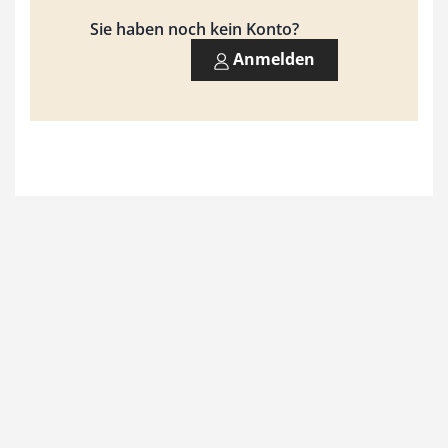
9
Sie haben noch kein Konto?
3
Anmelden
,
0
0
€