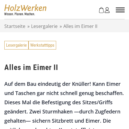
Z
u
m
I
Startseite
»
Lesergalerie
»
Alles im Eimer II
n
h
a
Lesergalerie
Werkstatttipps
l
t
s
p
Alles im Eimer II
r
i
Auf dem Bau eindeutig der Knüller! Kann Eimer
n
g
und Taschen gar nicht schnell genug beschaffen.
e
Dieses Mal die Befestigung des Sitzes/Griffs
n
geändert. Zwei Sturmhaken —durch Zugfedern
gehalten— sichern Sitzbrett und Eimer. Die