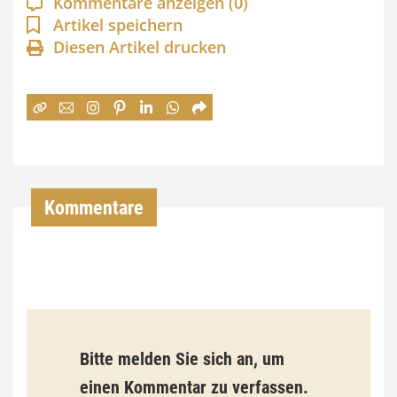
Kommentare anzeigen
(0)
n
Artikel speichern
Diesen Artikel drucken
n
e
:
7
4
,
Kommentare
0
0
€
b
Bitte melden Sie sich an, um
i
einen Kommentar zu verfassen.
s