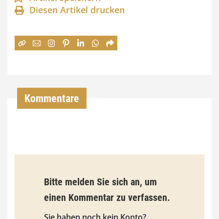
Diesen Artikel drucken
n
e
:
7
4
,
Kommentare
0
0
€
b
Bitte melden Sie sich an, um
i
einen Kommentar zu verfassen.
s
9
Sie haben noch kein Konto?