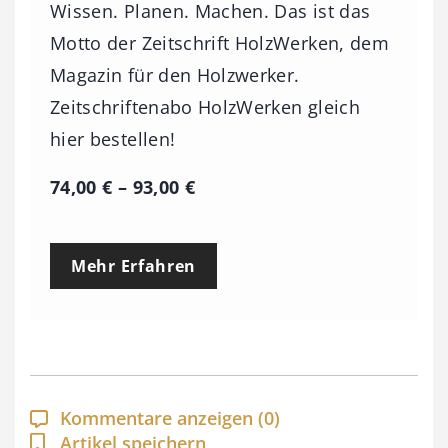
Wissen. Planen. Machen. Das ist das
Motto der Zeitschrift HolzWerken, dem
Magazin für den Holzwerker.
Zeitschriftenabo HolzWerken gleich
hier bestellen!
P
74,00
€
–
93,00
€
r
e
Mehr Erfahren
i
s
s
p
a
Kommentare anzeigen
(0)
n
Artikel speichern