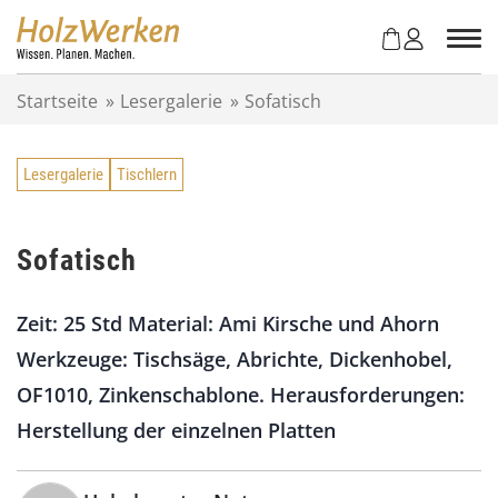
Z
u
m
I
Startseite
»
Lesergalerie
»
Sofatisch
n
h
a
Lesergalerie
Tischlern
l
t
s
p
Sofatisch
r
i
Zeit: 25 Std Material: Ami Kirsche und Ahorn
n
g
Werkzeuge: Tischsäge, Abrichte, Dickenhobel,
e
OF1010, Zinkenschablone. Herausforderungen:
n
Herstellung der einzelnen Platten