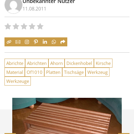
Unbekannter Nutzer
11.08.2011
Abrichte
Abrichten
Ahorn
Dickenhobel
Kirsche
Material
Of1010
Platten
Tischsäge
Werkzeug
Werkzeuge