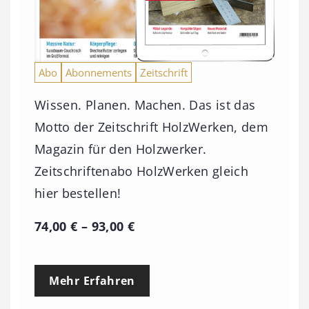
Abo
Abonnements
Zeitschrift
Wissen. Planen. Machen. Das ist das
Motto der Zeitschrift HolzWerken, dem
Magazin für den Holzwerker.
Zeitschriftenabo HolzWerken gleich
hier bestellen!
P
74,00
€
–
93,00
€
r
e
Mehr Erfahren
i