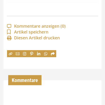
s
s
p
a
Kommentare anzeigen
(0)
n
Artikel speichern
Diesen Artikel drucken
n
e
:
7
4
,
Kommentare
0
0