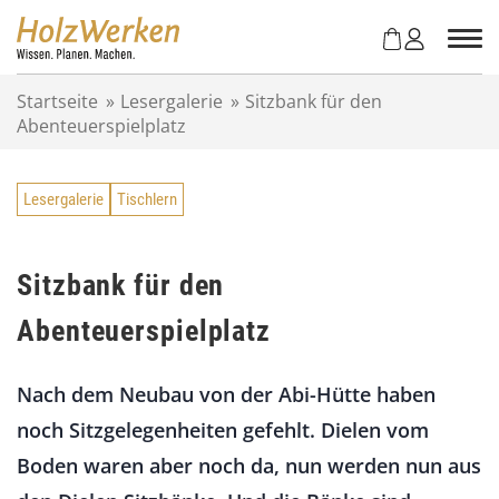
Z
u
m
I
Startseite
»
Lesergalerie
»
Sitzbank für den
n
Abenteuerspielplatz
h
a
l
Lesergalerie
Tischlern
t
s
p
r
Sitzbank für den
i
Abenteuerspielplatz
n
g
e
Nach dem Neubau von der Abi-Hütte haben
n
noch Sitzgelegenheiten gefehlt. Dielen vom
Boden waren aber noch da, nun werden nun aus