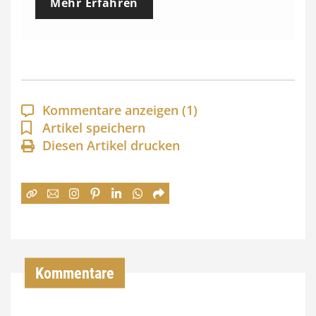
Mehr Erfahren
i
s
s
p
a
Kommentare anzeigen
(1)
n
Artikel speichern
Diesen Artikel drucken
n
e
:
7
4
,
Kommentare
0
0