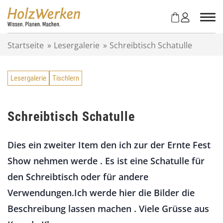
Z
u
m
I
Startseite
»
Lesergalerie
»
Schreibtisch Schatulle
n
h
a
Lesergalerie
Tischlern
l
t
s
p
Schreibtisch Schatulle
r
i
Dies ein zweiter Item den ich zur der Ernte Fest
n
g
Show nehmen werde . Es ist eine Schatulle für
e
den Schreibtisch oder für andere
n
Verwendungen.Ich werde hier die Bilder die
Beschreibung lassen machen . Viele Grüsse aus