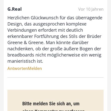
G.Real
Vor 10 Jahren
€
Herzlichen Glückwunsch für das überragende
b
Design, das ausgesprochen komplexe
i
Verbindungen erfordert mit deutlich
erkennbarer Fortführung des Stils der Brüder
s
Greene & Greene. Man könnte darüber
9
nachdenken, ob der große äußere Bogen der
3
breadboards nicht möglicherweise ein wenig
,
manieristisch ist.
0
Antworten
Melden
0
€
Bitte melden Sie sich an, um