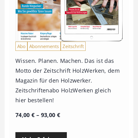
Abo
Abonnements
Zeitschrift
Wissen. Planen. Machen. Das ist das
Motto der Zeitschrift HolzWerken, dem
Magazin für den Holzwerker.
Zeitschriftenabo HolzWerken gleich
hier bestellen!
P
74,00
€
–
93,00
€
r
e