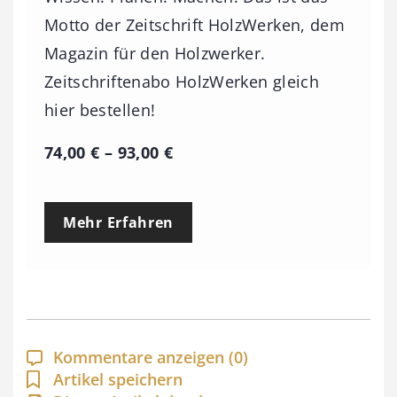
Motto der Zeitschrift HolzWerken, dem
Magazin für den Holzwerker.
Zeitschriftenabo HolzWerken gleich
hier bestellen!
P
74,00
€
–
93,00
€
r
e
Mehr Erfahren
i
s
s
p
a
Kommentare anzeigen
(0)
n
Artikel speichern