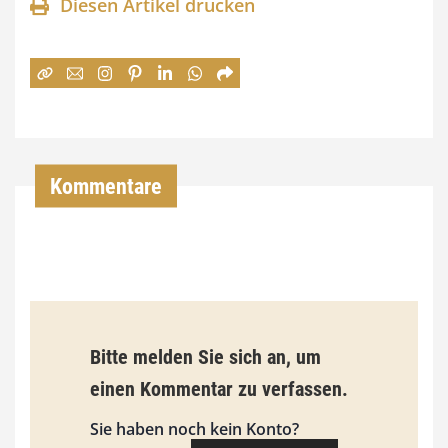
Diesen Artikel drucken
n
e
:
7
4
,
Kommentare
0
0
€
b
Bitte melden Sie sich an, um
i
einen Kommentar zu verfassen.
s
9
Sie haben noch kein Konto?