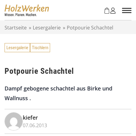
Z
u
m
I
Startseite
»
Lesergalerie
»
Potpourie Schachtel
n
h
a
Lesergalerie
Tischlern
l
t
s
p
Potpourie Schachtel
r
i
Dampf gebogene schachtel aus Birke und
n
g
Wallnuss .
e
n
kiefer
07.06.2013