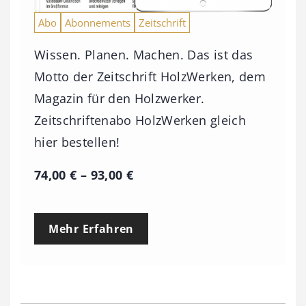
Abo
Abonnements
Zeitschrift
Wissen. Planen. Machen. Das ist das
Motto der Zeitschrift HolzWerken, dem
Magazin für den Holzwerker.
Zeitschriftenabo HolzWerken gleich
hier bestellen!
P
74,00
€
–
93,00
€
r
e
Mehr Erfahren
i
s
s
p