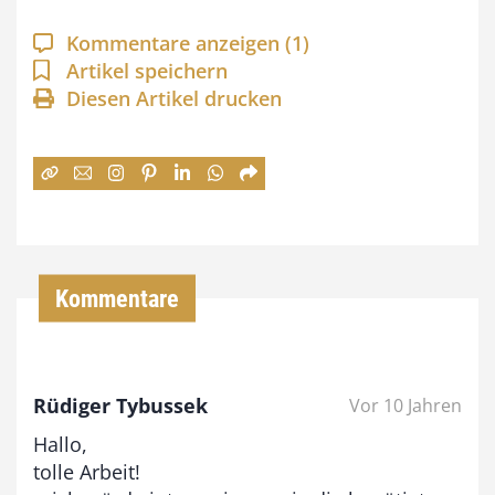
a
Kommentare anzeigen
(1)
n
Artikel speichern
Diesen Artikel drucken
n
e
:
7
4
,
Kommentare
0
0
Rüdiger Tybussek
Vor 10 Jahren
€
Hallo,
b
tolle Arbeit!
i