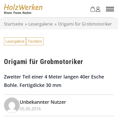
Z
u
m
I
Startseite
»
Lesergalerie
»
Origami für Grobmotoriker
n
h
a
Lesergalerie
Tischlern
l
t
s
p
Origami für Grobmotoriker
r
i
Zweiter Teil einer 4 Meter langen 40er Esche
n
g
Bohle. Fertigdicke 30 mm
e
n
Unbekannter Nutzer
05.05.2016