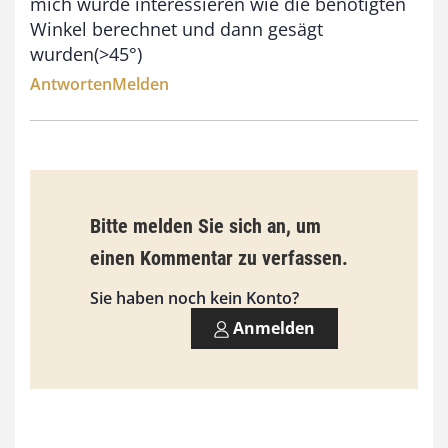
mich würde interessieren wie die benötigten
Winkel berechnet und dann gesägt
s
wurden(>45°)
9
Antworten
Melden
3
,
0
0
Bitte melden Sie sich an, um
€
einen Kommentar zu verfassen.
Sie haben noch kein Konto?
Anmelden