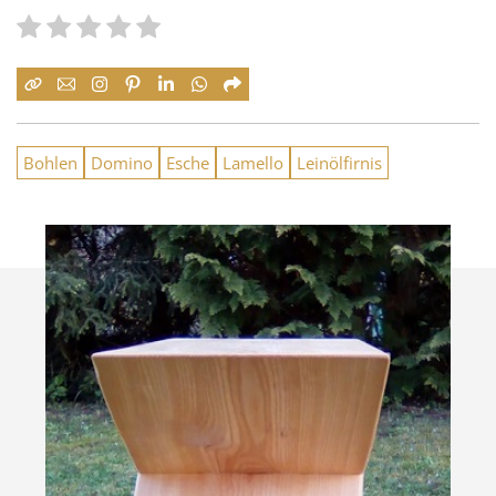
Bohlen
Domino
Esche
Lamello
Leinölfirnis