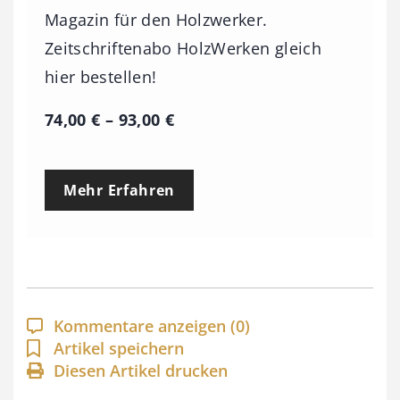
Magazin für den Holzwerker.
Zeitschriftenabo HolzWerken gleich
hier bestellen!
P
74,00
€
–
93,00
€
r
e
Mehr Erfahren
i
s
s
p
a
Kommentare anzeigen
(0)
n
Artikel speichern
Diesen Artikel drucken
n