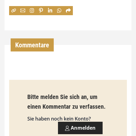
e
:
7
4
,
Kommentare
0
0
€
b
Bitte melden Sie sich an, um
i
einen Kommentar zu verfassen.
s
9
Sie haben noch kein Konto?
3
Anmelden