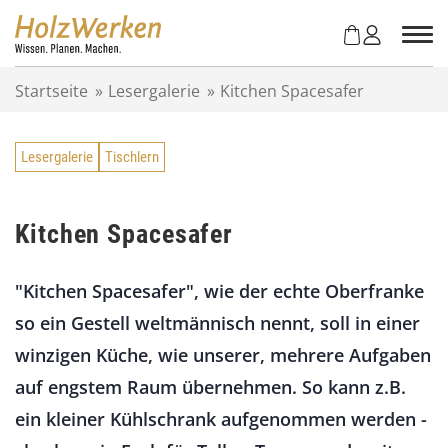
Z
u
m
I
Startseite
»
Lesergalerie
»
Kitchen Spacesafer
n
h
a
Lesergalerie
Tischlern
l
t
s
p
Kitchen Spacesafer
r
i
"Kitchen Spacesafer", wie der echte Oberfranke
n
g
so ein Gestell weltmännisch nennt, soll in einer
e
winzigen Küche, wie unserer, mehrere Aufgaben
n
auf engstem Raum übernehmen. So kann z.B.
ein kleiner Kühlschrank aufgenommen werden -