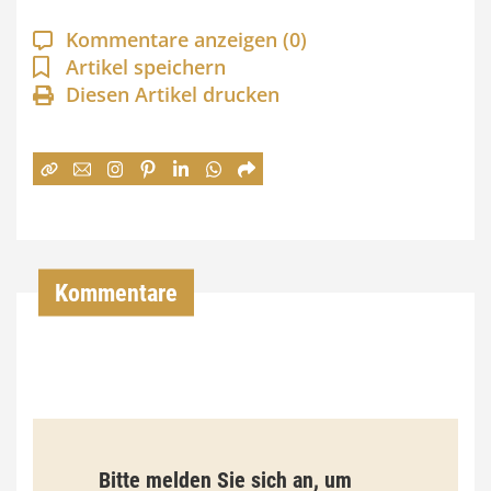
a
Kommentare anzeigen
(0)
n
Artikel speichern
Diesen Artikel drucken
n
e
:
7
4
,
Kommentare
0
0
€
b
Bitte melden Sie sich an, um
i