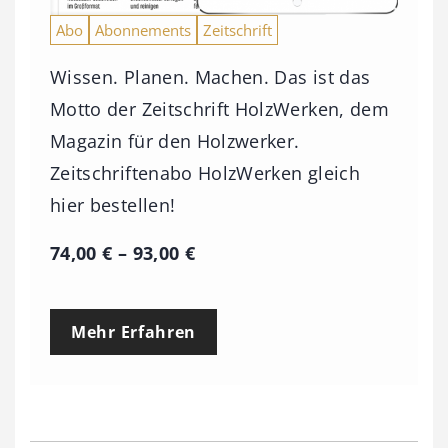
Abo
Abonnements
Zeitschrift
Wissen. Planen. Machen. Das ist das
Motto der Zeitschrift HolzWerken, dem
Magazin für den Holzwerker.
Zeitschriftenabo HolzWerken gleich
hier bestellen!
P
74,00
€
–
93,00
€
r
e
Mehr Erfahren
i
s
s
p