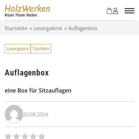
Z
u
m
I
Startseite
»
Lesergalerie
»
Auflagenbox
n
h
a
Lesergalerie
Tischlern
l
t
s
p
Auflagenbox
r
i
eine Box für Sitzauflagen
n
g
e
n
22.08.2024