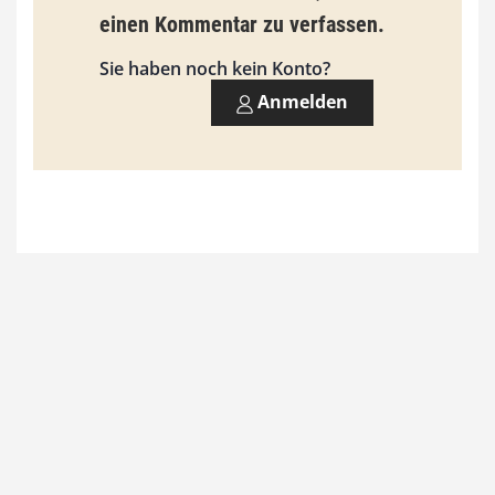
einen Kommentar zu verfassen.
s
9
Sie haben noch kein Konto?
3
Anmelden
,
0
0
€