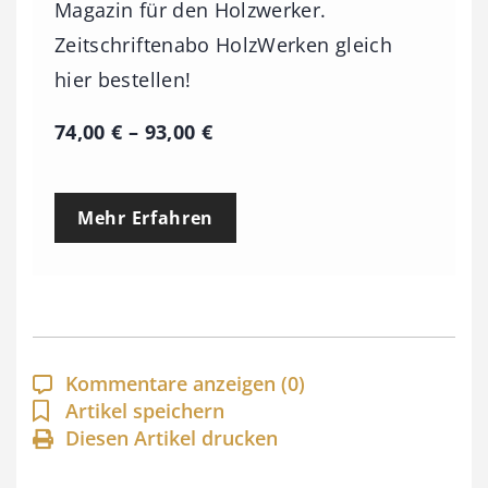
Magazin für den Holzwerker.
Zeitschriftenabo HolzWerken gleich
hier bestellen!
P
74,00
€
–
93,00
€
r
e
Mehr Erfahren
i
s
s
p
a
Kommentare anzeigen
(0)
n
Artikel speichern
Diesen Artikel drucken
n
e