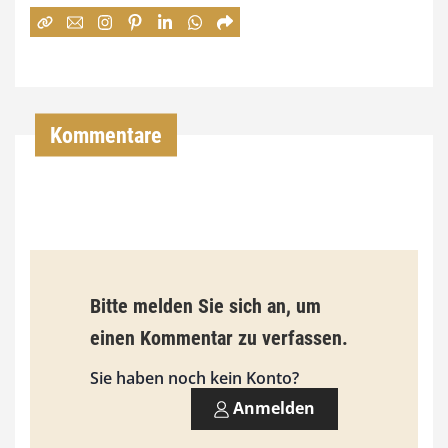
:
7
4
,
Kommentare
0
0
€
b
Bitte melden Sie sich an, um
i
einen Kommentar zu verfassen.
s
9
Sie haben noch kein Konto?
3
Anmelden
,