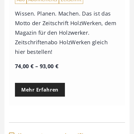
Wissen. Planen. Machen. Das ist das
Motto der Zeitschrift HolzWerken, dem
Magazin für den Holzwerker.
Zeitschriftenabo HolzWerken gleich
hier bestellen!
P
74,00
€
–
93,00
€
r
e
Mehr Erfahren
i
s
s
p
a