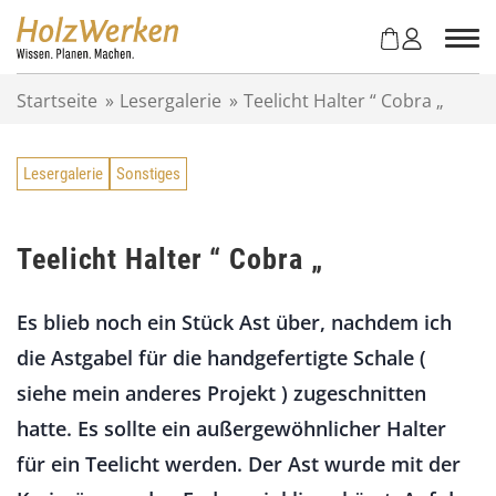
Z
u
m
I
Startseite
»
Lesergalerie
»
Teelicht Halter “ Cobra „
n
h
a
Lesergalerie
Sonstiges
l
t
s
p
Teelicht Halter “ Cobra „
r
i
Es blieb noch ein Stück Ast über, nachdem ich
n
g
die Astgabel für die handgefertigte Schale (
e
siehe mein anderes Projekt ) zugeschnitten
n
hatte. Es sollte ein außergewöhnlicher Halter
für ein Teelicht werden. Der Ast wurde mit der