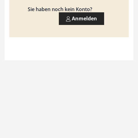
9
Sie haben noch kein Konto?
3
Anmelden
,
0
0
€