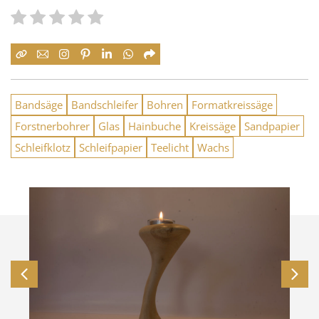
Bandsäge
Bandschleifer
Bohren
Formatkreissäge
Forstnerbohrer
Glas
Hainbuche
Kreissäge
Sandpapier
Schleifklotz
Schleifpapier
Teelicht
Wachs