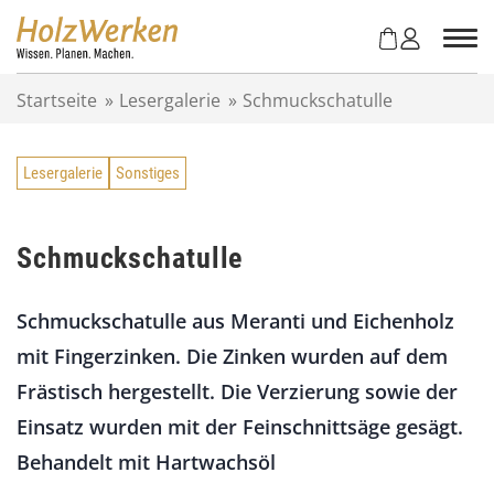
Z
u
m
I
Startseite
»
Lesergalerie
»
Schmuckschatulle
n
h
a
Lesergalerie
Sonstiges
l
t
s
p
Schmuckschatulle
r
i
Schmuckschatulle aus Meranti und Eichenholz
n
g
mit Fingerzinken. Die Zinken wurden auf dem
e
Frästisch hergestellt. Die Verzierung sowie der
n
Einsatz wurden mit der Feinschnittsäge gesägt.
Behandelt mit Hartwachsöl