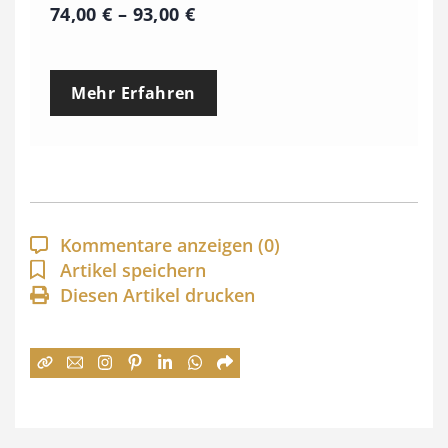
P
74,00
€
–
93,00
€
r
e
Mehr Erfahren
i
s
s
p
a
Kommentare anzeigen
(0)
n
Artikel speichern
Diesen Artikel drucken
n
e
:
7
4