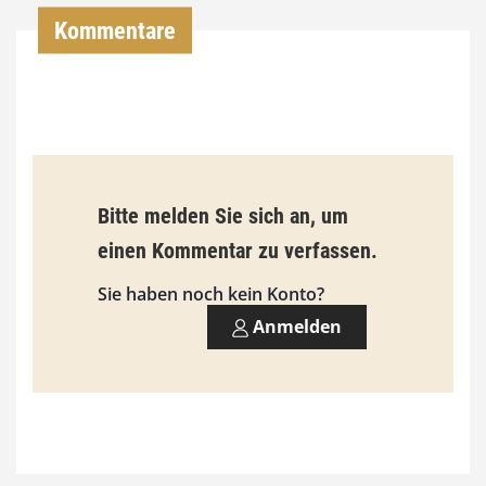
,
Kommentare
0
0
€
b
Bitte melden Sie sich an, um
i
einen Kommentar zu verfassen.
s
9
Sie haben noch kein Konto?
3
Anmelden
,
0
0