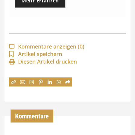
Mehr Erfahren
i
s
s
p
a
Kommentare anzeigen
(0)
n
Artikel speichern
Diesen Artikel drucken
n
e
:
7
4
,
Kommentare
0
0