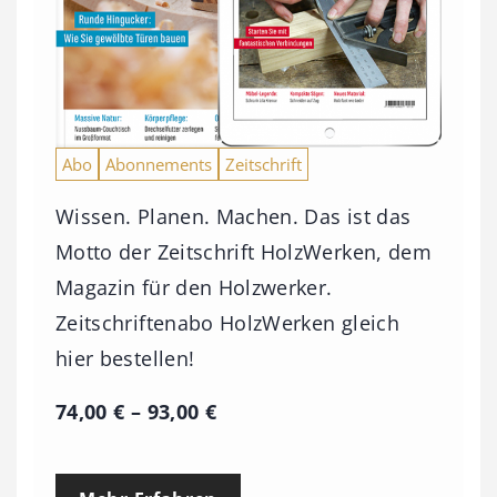
Abo
Abonnements
Zeitschrift
Wissen. Planen. Machen. Das ist das
Motto der Zeitschrift HolzWerken, dem
Magazin für den Holzwerker.
Zeitschriftenabo HolzWerken gleich
hier bestellen!
P
74,00
€
–
93,00
€
r
e