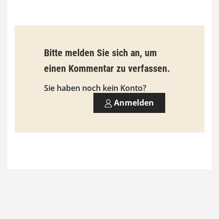
€
b
Bitte melden Sie sich an, um
i
einen Kommentar zu verfassen.
s
9
Sie haben noch kein Konto?
3
Anmelden
,
0
0
€