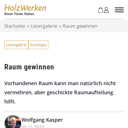
Z
u
m
I
Startseite
»
Lesergalerie
»
Raum gewinnen
n
h
a
Lesergalerie
Sonstiges
l
t
s
p
Raum gewinnen
r
i
Vorhandenen Raum kann man natürlich nicht
n
g
vermehren, aber geschickte Raumaufteilung
e
hilft.
n
Wolfgang Kasper
05.11.2020