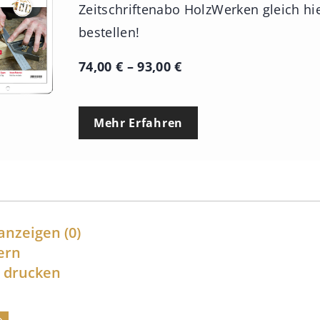
Zeitschriftenabo HolzWerken gleich hi
bestellen!
P
74,00
€
–
93,00
€
r
e
Mehr Erfahren
i
s
s
p
a
anzeigen
(0)
n
ern
l drucken
n
e
: