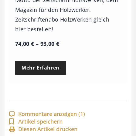
Motto der Zeitschrift HolzWerken, dem
Magazin für den Holzwerker.
Zeitschriftenabo HolzWerken gleich
hier bestellen!
P
74,00
€
–
93,00
€
r
e
Mehr Erfahren
i
s
s
p
a
Kommentare anzeigen
(1)
n
Artikel speichern
Diesen Artikel drucken
n