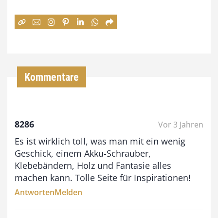
e
:
7
4
,
Kommentare
0
0
8286
Vor 3 Jahren
€
Es ist wirklich toll, was man mit ein wenig
b
Geschick, einem Akku-Schrauber,
i
Klebebändern, Holz und Fantasie alles
machen kann. Tolle Seite für Inspirationen!
s
Antworten
Melden
9
3