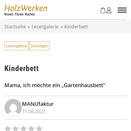
Z
u
m
I
Startseite
»
Lesergalerie
»
Kinderbett
n
h
a
Lesergalerie
Sonstiges
l
t
s
p
Kinderbett
r
i
Mama, ich möchte ein „Gartenhausbett“
n
g
e
MANUfaktur
n
31.08.2023