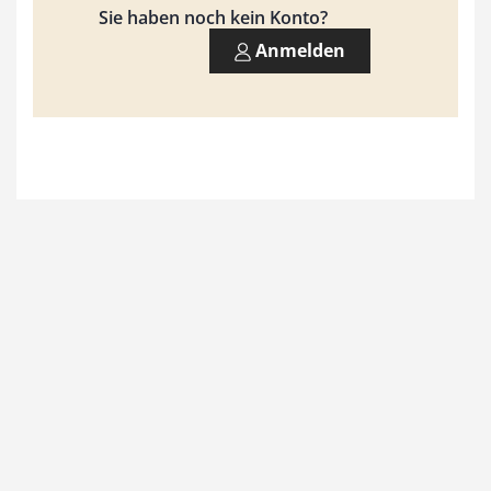
9
Sie haben noch kein Konto?
3
Anmelden
,
0
0
€