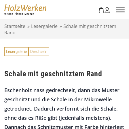
Z
u
m
I
Startseite
»
Lesergalerie
»
Schale mit geschnitztem
n
Rand
h
a
l
Lesergalerie
Drechseln
t
s
p
r
Schale mit geschnitztem Rand
i
n
Eschenholz nass gedrechselt, dann das Muster
g
e
geschnitzt und die Schale in der Mikrowelle
n
getrocknet. Dadurch verformt sich die Schale,
ohne das es Riße gibt (jedenfalls meistens).
Dannach das Schnitzmuster mit Farbe hinterlegt