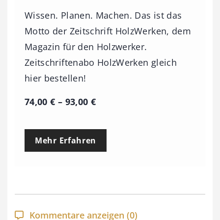
Wissen. Planen. Machen. Das ist das
Motto der Zeitschrift HolzWerken, dem
Magazin für den Holzwerker.
Zeitschriftenabo HolzWerken gleich
hier bestellen!
P
74,00
€
–
93,00
€
r
e
Mehr Erfahren
i
s
s
p
a
Kommentare anzeigen
(0)