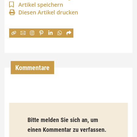
n
Artikel speichern
Diesen Artikel drucken
n
e
:
7
4
,
Kommentare
0
0
€
b
Bitte melden Sie sich an, um
i
einen Kommentar zu verfassen.
s