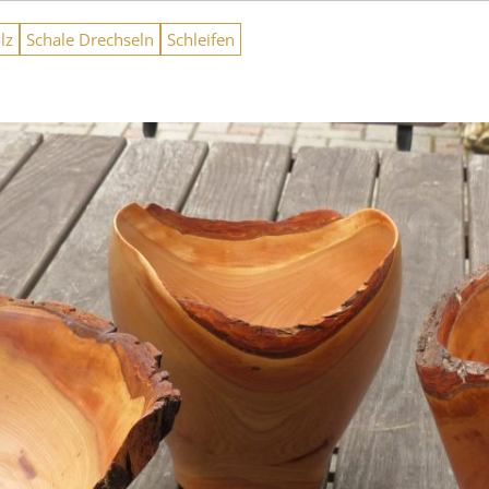
lz
Schale Drechseln
Schleifen