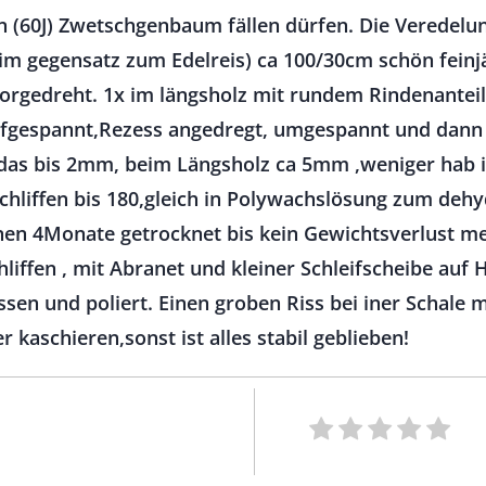
en (60J) Zwetschgenbaum fällen dürfen. Die Veredelu
im gegensatz zum Edelreis) ca 100/30cm schön feinjäh
vorgedreht. 1x im längsholz mit rundem Rindenanteil
aufgespannt,Rezess angedregt, umgespannt und dann
das bis 2mm, beim Längsholz ca 5mm ,weniger hab ic
schliffen bis 180,gleich in Polywachslösung zum deh
nen 4Monate getrocknet bis kein Gewichtsverlust me
liffen , mit Abranet und kleiner Schleifscheibe auf
ssen und poliert. Einen groben Riss bei iner Schale 
kaschieren,sonst ist alles stabil geblieben!