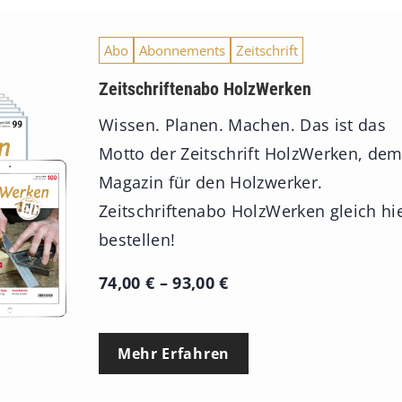
Abo
Abonnements
Zeitschrift
Zeitschriftenabo HolzWerken
Wissen. Planen. Machen. Das ist das
Motto der Zeitschrift HolzWerken, de
Magazin für den Holzwerker.
Zeitschriftenabo HolzWerken gleich hi
bestellen!
P
74,00
€
–
93,00
€
r
e
Mehr Erfahren
i
s