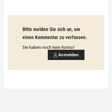
€
b
Bitte melden Sie sich an, um
i
einen Kommentar zu verfassen.
s
9
Sie haben noch kein Konto?
3
Anmelden
,
0
0
€