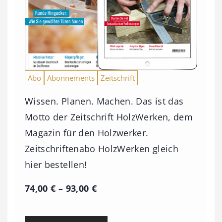
Abo
Abonnements
Zeitschrift
Wissen. Planen. Machen. Das ist das
Motto der Zeitschrift HolzWerken, dem
Magazin für den Holzwerker.
Zeitschriftenabo HolzWerken gleich
hier bestellen!
P
74,00
€
–
93,00
€
r
e