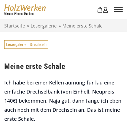
Z
u
m
I
Startseite
»
Lesergalerie
»
Meine erste Schale
n
h
a
Lesergalerie
Drechseln
l
t
s
p
Meine erste Schale
r
i
Ich habe bei einer Kellerräumung für lau eine
n
g
einfache Drechselbank (von Einhell, Neupreis
e
140€) bekommen. Naja gut, dann fange ich eben
n
auch noch mit dem Drechseln an. Das ist meine
erste Schale.