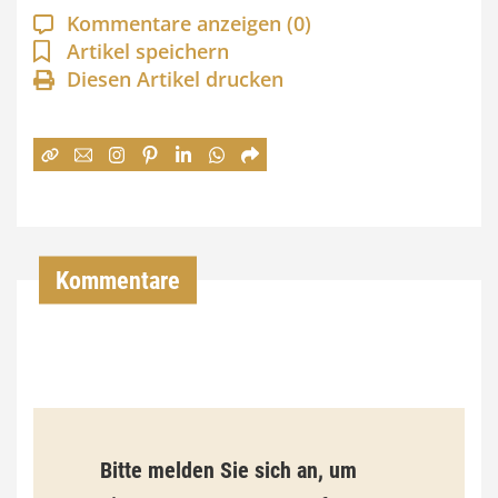
a
Kommentare anzeigen
(0)
n
Artikel speichern
Diesen Artikel drucken
n
e
:
7
4
,
Kommentare
0
0
€
b
Bitte melden Sie sich an, um
i