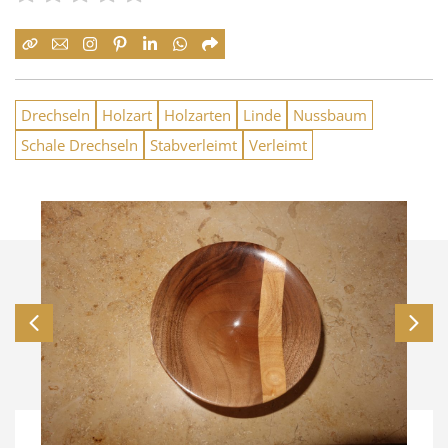
Drechseln
Holzart
Holzarten
Linde
Nussbaum
Schale Drechseln
Stabverleimt
Verleimt