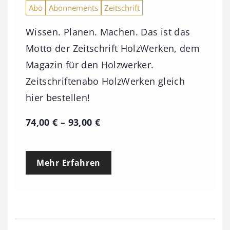
Abo
Abonnements
Zeitschrift
Wissen. Planen. Machen. Das ist das
Motto der Zeitschrift HolzWerken, dem
Magazin für den Holzwerker.
Zeitschriftenabo HolzWerken gleich
hier bestellen!
P
74,00
€
–
93,00
€
r
e
Mehr Erfahren
i
s
s
p