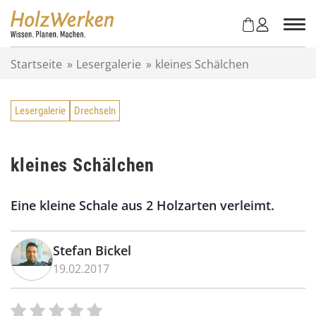
Z
u
m
I
Startseite
»
Lesergalerie
»
kleines Schälchen
n
h
a
Lesergalerie
Drechseln
l
t
s
p
kleines Schälchen
r
i
Eine kleine Schale aus 2 Holzarten verleimt.
n
g
e
Stefan Bickel
n
19.02.2017