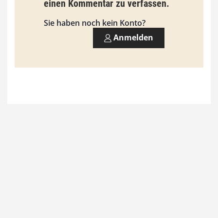
einen Kommentar zu verfassen.
s
9
Sie haben noch kein Konto?
3
Anmelden
,
0
0
€