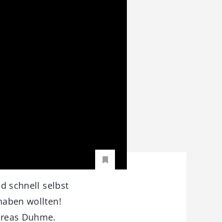
nd schnell selbst
 haben wollten!
ndreas Duhme.