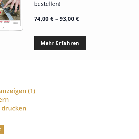
bestellen!
P
74,00
€
–
93,00
€
r
e
Mehr Erfahren
i
s
s
p
a
anzeigen
(1)
n
ern
l drucken
n
e
:
7