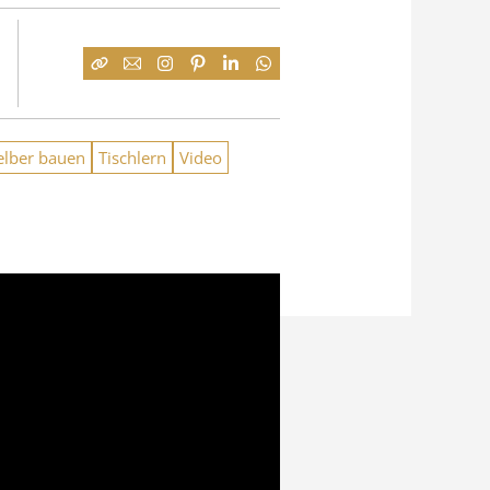
elber bauen
Tischlern
Video