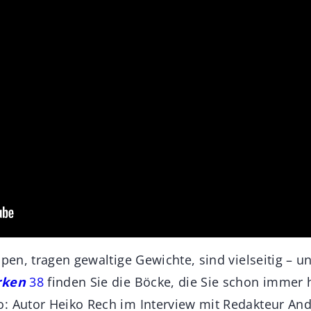
ppen, tragen gewaltige Gewichte, sind vielseitig – u
rken
38
finden Sie die Böcke, die Sie schon immer
: Autor Heiko Rech im Interview mit Redakteur A