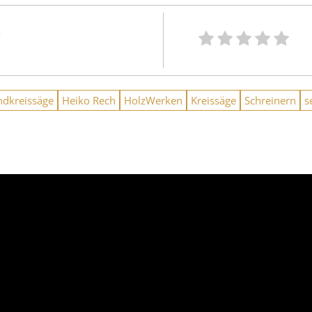
n
dkreissäge
Heiko Rech
HolzWerken
Kreissäge
Schreinern
s