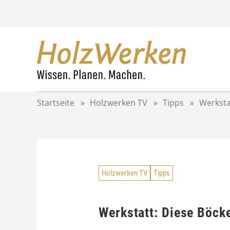
Z
u
m
I
n
h
a
l
t
Startseite
»
Holzwerken TV
»
Tipps
»
Werkstat
s
p
r
i
n
g
Holzwerken TV
Tipps
e
n
Werkstatt: Diese Böcke