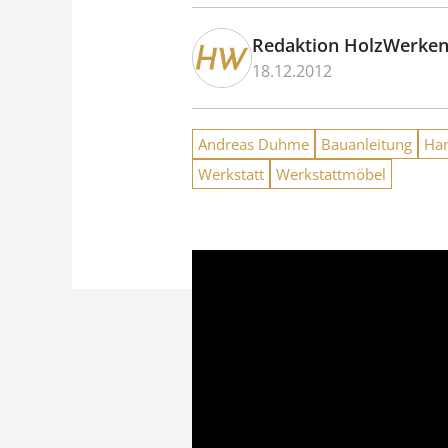
Redaktion HolzWerke
18.12.2012
Andreas Duhme
Bauanleitung
Han
Werkstatt
Werkstattmöbel