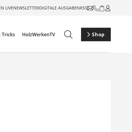
N LIVE
NEWSLETTER
DIGITALE AUSGABEN
RSS
 Tricks
HolzWerkenTV
Shop