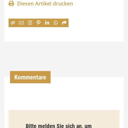
Diesen Artikel drucken
n
e
:
7
4
,
0
0
Kommentare
€
b
i
s
9
Bitte melden Sie sich an, um