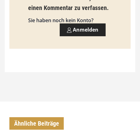
3
einen Kommentar zu verfassen.
,
Sie haben noch kein Konto?
0
Anmelden
0
€
Ähnliche Beiträge