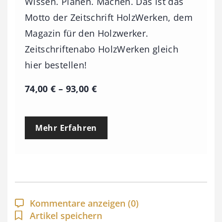
Wissen. Planen. Machen. Das ist das
Motto der Zeitschrift HolzWerken, dem
Magazin für den Holzwerker.
Zeitschriftenabo HolzWerken gleich
hier bestellen!
P
74,00
€
–
93,00
€
r
e
Mehr Erfahren
i
s
s
p
a
Kommentare anzeigen
(0)
n
Artikel speichern