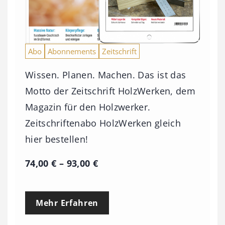
Abo
Abonnements
Zeitschrift
Wissen. Planen. Machen. Das ist das
Motto der Zeitschrift HolzWerken, dem
Magazin für den Holzwerker.
Zeitschriftenabo HolzWerken gleich
hier bestellen!
P
74,00
€
–
93,00
€
r
e
Mehr Erfahren
i