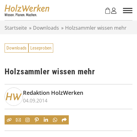
Z
u
m
I
Startseite
»
Downloads
»
Holzsammler wissen mehr
n
h
a
Downloads
Leseproben
l
t
s
p
Holzsammler wissen mehr
r
i
n
Redaktion HolzWerken
g
04.09.2014
e
n