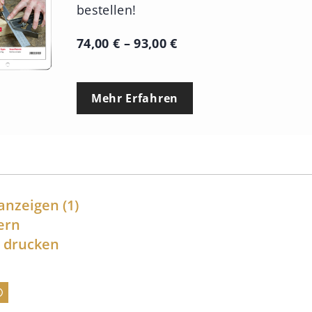
bestellen!
P
74,00
€
–
93,00
€
r
e
Mehr Erfahren
i
s
s
p
a
anzeigen
(1)
n
ern
l drucken
n
e
:
7