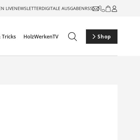
N LIVE
NEWSLETTER
DIGITALE AUSGABEN
RSS
 Tricks
HolzWerkenTV
Shop