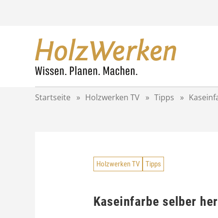
Z
u
m
I
n
h
a
l
t
Startseite
»
Holzwerken TV
»
Tipps
»
Kaseinf
s
p
r
i
n
g
Holzwerken TV
Tipps
e
n
Kaseinfarbe selber her