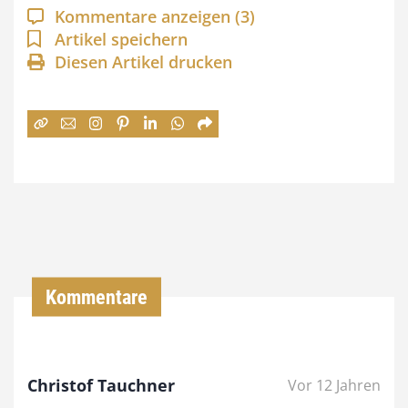
a
Kommentare anzeigen
(3)
n
Artikel speichern
Diesen Artikel drucken
n
e
:
7
4
,
0
0
Kommentare
€
b
Christof Tauchner
Vor 12 Jahren
i