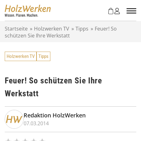
Z
u
m
I
Startseite
»
Holzwerken TV
»
Tipps
»
Feuer! So
n
schützen Sie Ihre Werkstatt
h
a
l
Holzwerken TV
Tipps
t
s
p
r
Feuer! So schützen Sie Ihre
i
Werkstatt
n
g
e
n
Redaktion HolzWerken
07.03.2014