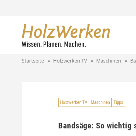
Z
u
m
I
n
h
a
l
t
Startseite
»
Holzwerken TV
»
Maschinen
»
Ba
s
p
r
i
n
g
Holzwerken TV
Maschinen
Tipps
e
n
Bandsäge: So wichtig 