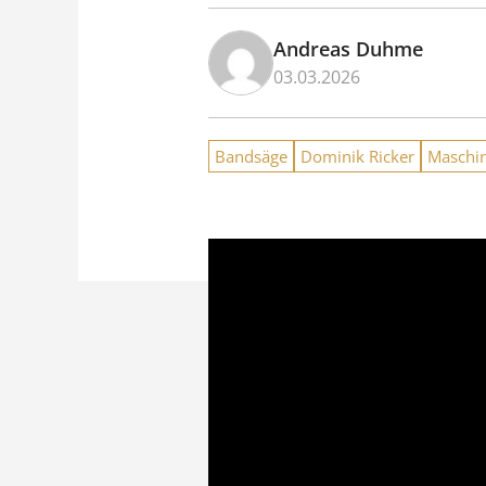
Andreas Duhme
03.03.2026
Bandsäge
Dominik Ricker
Maschi