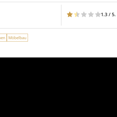
1.3
/ 5.
nen
Möbelbau