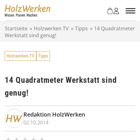
Z
u
m
I
Startseite
»
Holzwerken TV
»
Tipps
»
14 Quadratmeter
n
Werkstatt sind genug!
h
a
l
Holzwerken TV
Tipps
t
s
p
r
14 Quadratmeter Werkstatt sind
i
genug!
n
g
e
n
Redaktion HolzWerken
02.10.2014