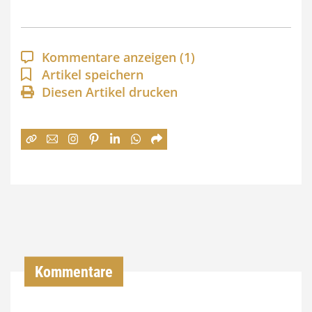
s
p
a
Kommentare anzeigen
(1)
n
Artikel speichern
Diesen Artikel drucken
n
e
:
7
4
,
0
0
Kommentare
€