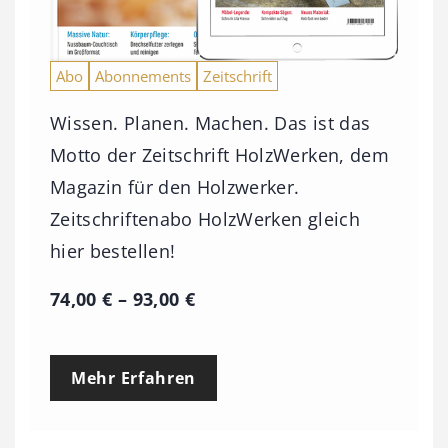
Abo
Abonnements
Zeitschrift
Wissen. Planen. Machen. Das ist das
Motto der Zeitschrift HolzWerken, dem
Magazin für den Holzwerker.
Zeitschriftenabo HolzWerken gleich
hier bestellen!
P
74,00
€
–
93,00
€
r
e
Mehr Erfahren
i
s