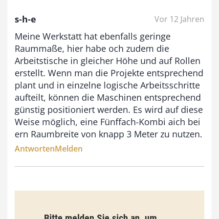
b
s-h-e
Vor 12 Jahren
i
Meine Werkstatt hat ebenfalls geringe
s
Raummaße, hier habe och zudem die
9
Arbeitstische in gleicher Höhe und auf Rollen
3
erstellt. Wenn man die Projekte entsprechend
,
plant und in einzelne logische Arbeitsschritte
aufteilt, können die Maschinen entsprechend
0
günstig positioniert werden. Es wird auf diese
0
Weise möglich, eine Fünffach-Kombi aich bei
ern Raumbreite von knapp 3 Meter zu nutzen.
€
Antworten
Melden
Bitte melden Sie sich an, um