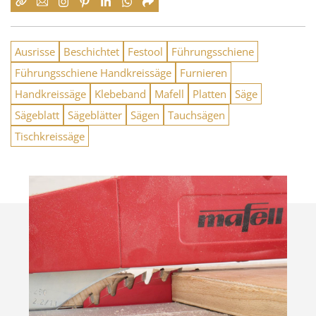
Ausrisse
Beschichtet
Festool
Führungsschiene
Führungsschiene Handkreissäge
Furnieren
Handkreissäge
Klebeband
Mafell
Platten
Säge
Sägeblatt
Sägeblätter
Sägen
Tauchsägen
Tischkreissäge