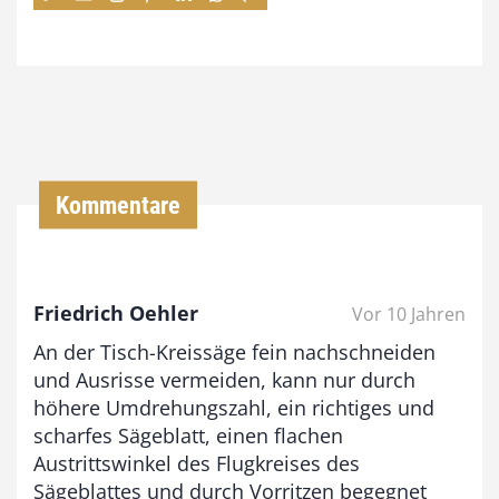
7
4
,
0
0
Kommentare
€
b
Friedrich Oehler
Vor 10 Jahren
i
An der Tisch-Kreissäge fein nachschneiden
s
und Ausrisse vermeiden, kann nur durch
9
höhere Umdrehungszahl, ein richtiges und
3
scharfes Sägeblatt, einen flachen
,
Austrittswinkel des Flugkreises des
Sägeblattes und durch Vorritzen begegnet
0