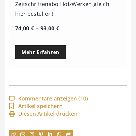
Zeitschriftenabo HolzWerken gleich
hier bestellen!
P
74,00
€
–
93,00
€
r
e
Mehr Erfahren
i
s
s
p
a
Kommentare anzeigen
(10)
n
Artikel speichern
Diesen Artikel drucken
n
e
: