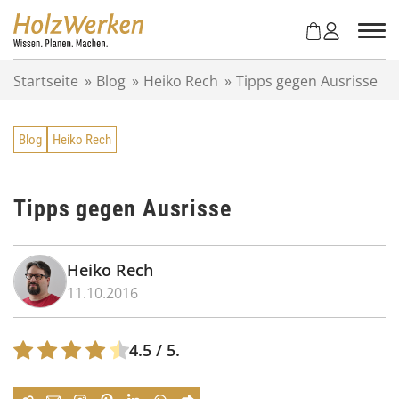
Z
u
m
I
Startseite
»
Blog
»
Heiko Rech
»
Tipps gegen Ausrisse
n
h
a
Blog
Heiko Rech
l
t
s
p
Tipps gegen Ausrisse
r
i
n
Heiko Rech
g
11.10.2016
e
n
4.5
/ 5.