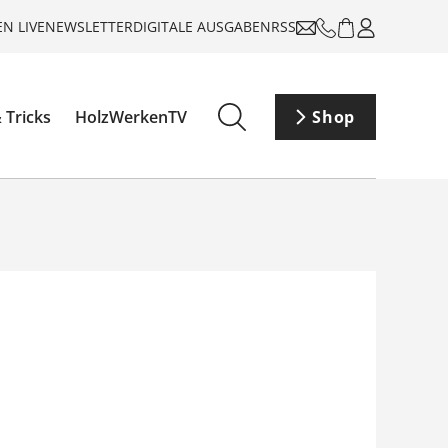
N LIVE
NEWSLETTER
DIGITALE AUSGABEN
RSS
 Tricks
HolzWerkenTV
Shop