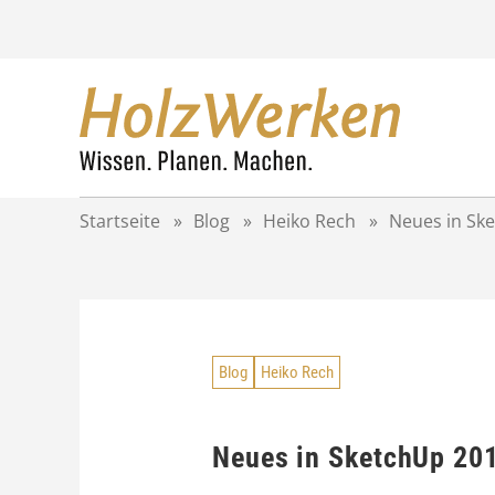
Z
u
m
I
n
h
a
l
t
Startseite
»
Blog
»
Heiko Rech
»
Neues in Sk
s
p
r
i
n
g
Blog
Heiko Rech
e
n
Neues in SketchUp 20