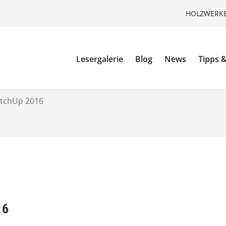
HOLZWERKE
Lesergalerie
Blog
News
Tipps &
etchUp 2016
16