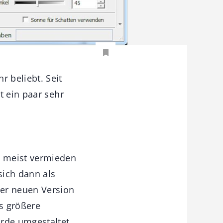
 beliebt. Seit
t ein paar sehr
 meist vermieden
sich dann als
der neuen Version
s größere
rde umgestaltet.