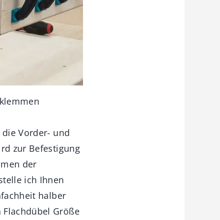
erklemmen
 die Vorder- und
ird zur Befestigung
eimen der
telle ich Ihnen
nfachheit halber
n Flachdübel Größe