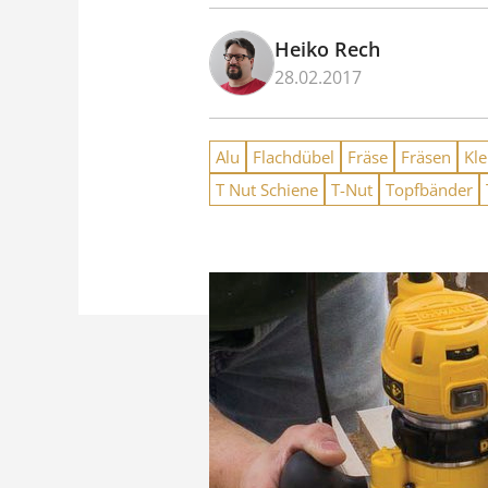
Heiko Rech
28.02.2017
Alu
Flachdübel
Fräse
Fräsen
Kl
T Nut Schiene
T-Nut
Topfbänder