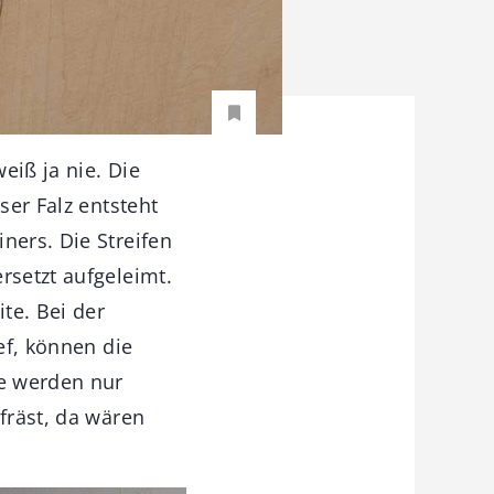
eiß ja nie. Die
ser Falz entsteht
ners. Die Streifen
rsetzt aufgeleimt.
te. Bei der
ef, können die
ge werden nur
fräst, da wären