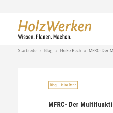
Z
u
m
I
n
h
a
l
t
Startseite
»
Blog
»
Heiko Rech
»
MFRC- Der Mu
s
p
r
i
n
g
Blog
Heiko Rech
e
n
MFRC- Der Multifunkti