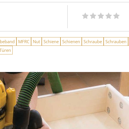
ebeband
MFRC
Nut
Schiene
Schienen
Schraube
Schrauben
Türen