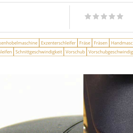
kenhobelmaschine
Exzenterschleifer
Fräse
Fräsen
Handmasc
leifen
Schnittgeschwindigkeit
Vorschub
Vorschubgeschwindig