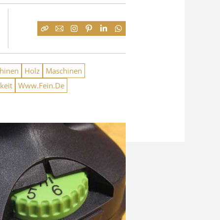
hinen
Holz
Maschinen
keit
Www.Fein.De