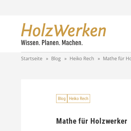
Z
u
m
I
n
h
a
l
t
Startseite
»
Blog
»
Heiko Rech
»
Mathe für H
s
p
r
i
n
g
Blog
Heiko Rech
e
n
Mathe für Holzwerker