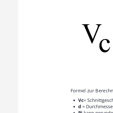
Formel zur Berechn
Vc
= Schnittgesc
d
= Durchmesser
Pi
kann gerundet