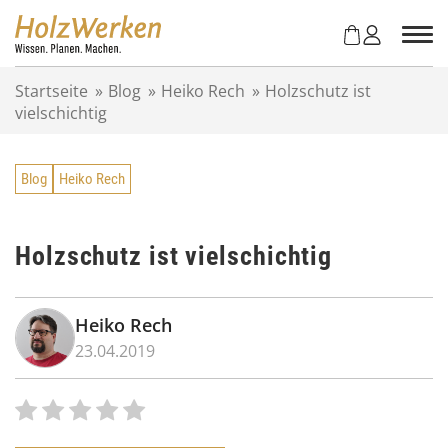
Z
u
m
I
Startseite
»
Blog
»
Heiko Rech
»
Holzschutz ist
n
vielschichtig
h
a
l
Blog
Heiko Rech
t
s
p
r
Holzschutz ist vielschichtig
i
n
g
Heiko Rech
e
23.04.2019
n