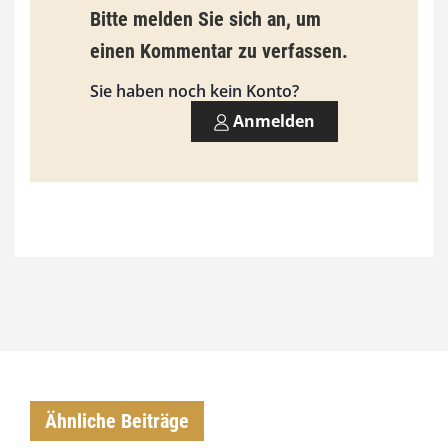
9
Bitte melden Sie sich an, um
3
einen Kommentar zu verfassen.
,
Sie haben noch kein Konto?
0
Anmelden
0
€
Ähnliche Beiträge