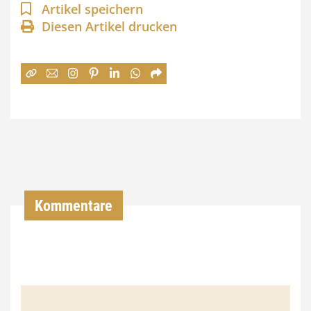
n
Artikel speichern
Diesen Artikel drucken
n
e
:
7
4
,
0
0
Kommentare
€
b
i
s