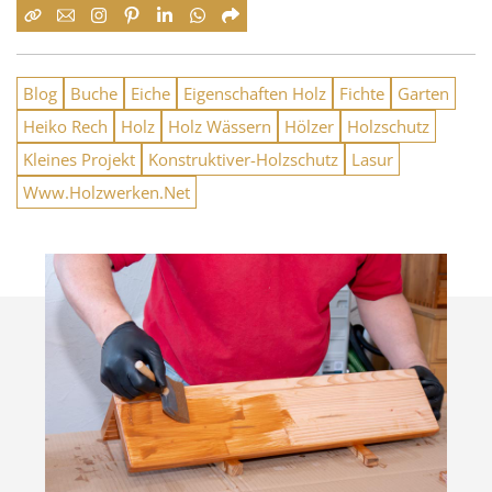
Blog
Buche
Eiche
Eigenschaften Holz
Fichte
Garten
Heiko Rech
Holz
Holz Wässern
Hölzer
Holzschutz
Kleines Projekt
Konstruktiver-Holzschutz
Lasur
Www.Holzwerken.Net