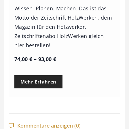
Wissen. Planen. Machen. Das ist das
Motto der Zeitschrift HolzWerken, dem
Magazin für den Holzwerker.
Zeitschriftenabo HolzWerken gleich
hier bestellen!
P
74,00
€
–
93,00
€
r
e
Mehr Erfahren
i
s
s
p
a
Kommentare anzeigen
(0)