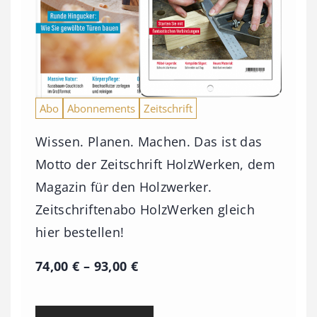
Abo
Abonnements
Zeitschrift
Wissen. Planen. Machen. Das ist das
Motto der Zeitschrift HolzWerken, dem
Magazin für den Holzwerker.
Zeitschriftenabo HolzWerken gleich
hier bestellen!
P
74,00
€
–
93,00
€
r
e