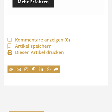
Mehr Erfahren
i
s
s
p
a
Kommentare anzeigen
(0)
n
Artikel speichern
Diesen Artikel drucken
n
e
:
7
4
,
0
0