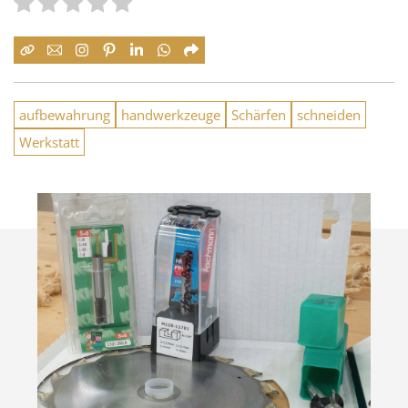
aufbewahrung
handwerkzeuge
Schärfen
schneiden
Werkstatt