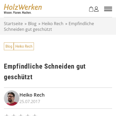
Z
u
m
I
Startseite
»
Blog
»
Heiko Rech
»
Empfindliche
n
Schneiden gut geschützt
h
a
l
Blog
Heiko Rech
t
s
p
r
Empfindliche Schneiden gut
i
geschützt
n
g
e
n
Heiko Rech
25.07.2017