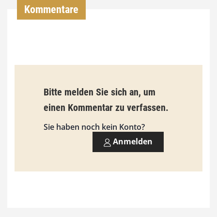
Kommentare
€
b
i
s
9
Bitte melden Sie sich an, um
3
einen Kommentar zu verfassen.
,
Sie haben noch kein Konto?
0
Anmelden
0
€