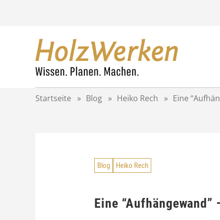
Z
u
m
I
n
h
a
l
t
Startseite
»
Blog
»
Heiko Rech
»
Eine “Aufhän
s
p
r
i
n
g
Blog
Heiko Rech
e
n
Eine “Aufhängewand” –