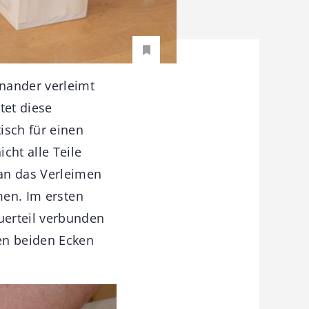
nander verleimt
tet diese
sch für einen
cht alle Teile
man das Verleimen
men. Im ersten
uerteil verbunden
en beiden Ecken