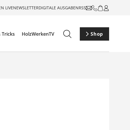
N LIVE
NEWSLETTER
DIGITALE AUSGABEN
RSS
 Tricks
HolzWerkenTV
Shop