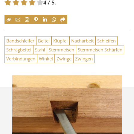
4
/ 5.
Bandschleifer
Beitel
Klüpfel
Nacharbeit
Schleifen
Schrägbeitel
Stahl
Stemmeisen
Stemmeisen Schärfen
Verbindungen
Winkel
Zwinge
Zwingen