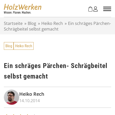
Z
u
m
I
Startseite
»
Blog
»
Heiko Rech
»
Ein schräges Pärchen-
n
Schrägbeitel selbst gemacht
h
a
l
Blog
Heiko Rech
t
s
p
r
Ein schräges Pärchen- Schrägbeitel
i
selbst gemacht
n
g
e
n
Heiko Rech
14.10.2014