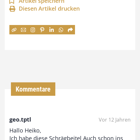
n
Artikel speichern
Diesen Artikel drucken
n
e
:
7
4
,
0
0
Kommentare
€
b
geo.tptl
Vor 12 Jahren
i
Hallo Heiko,
s
Ich habe diese Schrägbeitel Auch schon ins