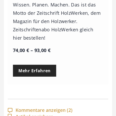
Wissen. Planen. Machen. Das ist das
Motto der Zeitschrift HolzWerken, dem
Magazin für den Holzwerker.
Zeitschriftenabo HolzWerken gleich
hier bestellen!
P
74,00
€
–
93,00
€
r
e
Mehr Erfahren
i
s
s
p
a
Kommentare anzeigen
(2)