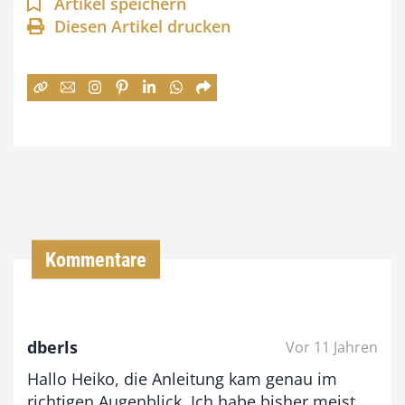
n
Artikel speichern
Diesen Artikel drucken
n
e
:
7
4
,
0
0
Kommentare
€
b
dberls
Vor 11 Jahren
i
Hallo Heiko, die Anleitung kam genau im
s
richtigen Augenblick. Ich habe bisher meist