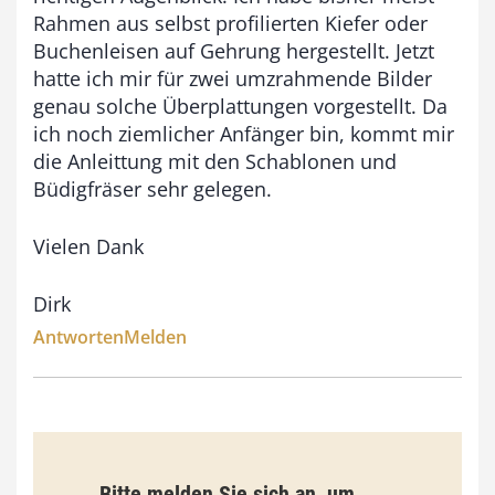
9
Rahmen aus selbst profilierten Kiefer oder
3
Buchenleisen auf Gehrung hergestellt. Jetzt
,
hatte ich mir für zwei umzrahmende Bilder
genau solche Überplattungen vorgestellt. Da
0
ich noch ziemlicher Anfänger bin, kommt mir
0
die Anleittung mit den Schablonen und
Büdigfräser sehr gelegen.
€
Vielen Dank
Dirk
Antworten
Melden
Bitte melden Sie sich an, um