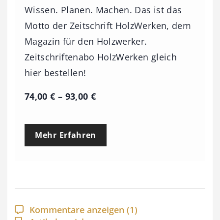
Wissen. Planen. Machen. Das ist das
Motto der Zeitschrift HolzWerken, dem
Magazin für den Holzwerker.
Zeitschriftenabo HolzWerken gleich
hier bestellen!
P
74,00
€
–
93,00
€
r
e
Mehr Erfahren
i
s
s
p
a
Kommentare anzeigen
(1)