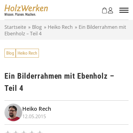
Z
u
m
I
Startseite
»
Blog
»
Heiko Rech
»
Ein Bilderrahmen mit
n
Ebenholz – Teil 4
h
a
l
Blog
Heiko Rech
t
s
p
r
Ein Bilderrahmen mit Ebenholz –
i
Teil 4
n
g
e
n
Heiko Rech
12.05.2015