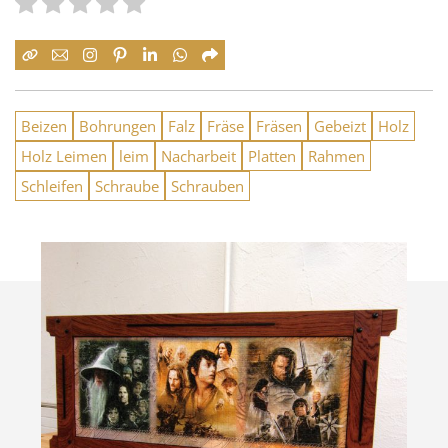
Beizen
Bohrungen
Falz
Fräse
Fräsen
Gebeizt
Holz
Holz Leimen
leim
Nacharbeit
Platten
Rahmen
Schleifen
Schraube
Schrauben