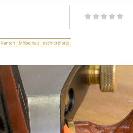
kanten
Möbelbau
tischlerplatte