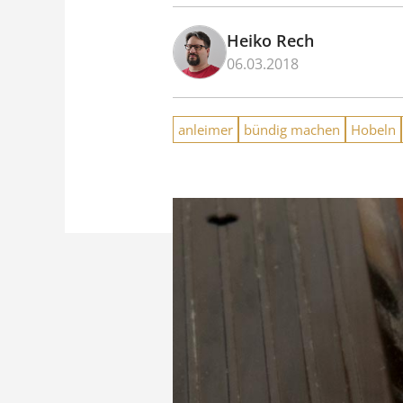
Heiko Rech
06.03.2018
anleimer
bündig machen
Hobeln