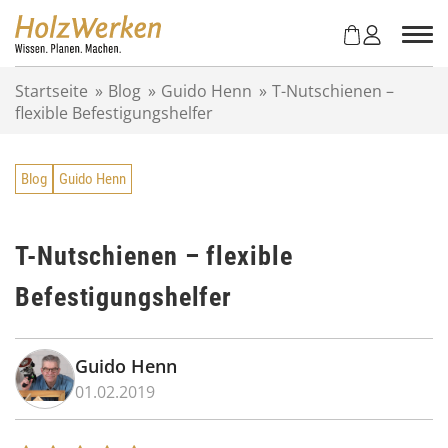
Z
u
m
I
Startseite
»
Blog
»
Guido Henn
»
T-Nutschienen –
n
flexible Befestigungshelfer
h
a
l
Blog
Guido Henn
t
s
p
r
T-Nutschienen – flexible
i
Befestigungshelfer
n
g
e
n
Guido Henn
01.02.2019