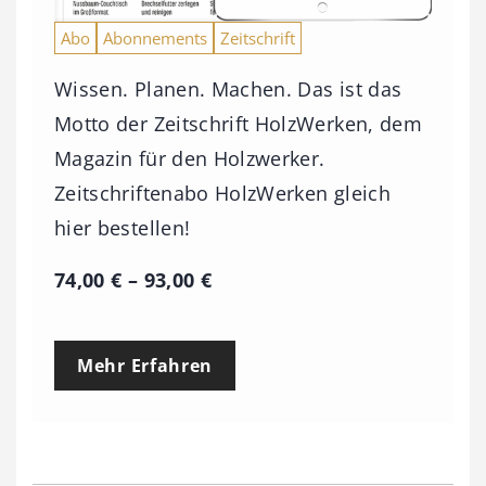
Abo
Abonnements
Zeitschrift
Wissen. Planen. Machen. Das ist das
Motto der Zeitschrift HolzWerken, dem
Magazin für den Holzwerker.
Zeitschriftenabo HolzWerken gleich
hier bestellen!
P
74,00
€
–
93,00
€
r
e
Mehr Erfahren
i
s
s