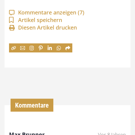
p
a
Kommentare anzeigen
(7)
n
Artikel speichern
Diesen Artikel drucken
n
e
:
7
4
,
0
0
Kommentare
€
b
Max Brunner
Vor 8 Jahren