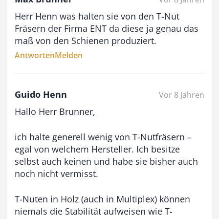
i
Herr Henn was halten sie von den T-Nut
s
Fräsern der Firma ENT da diese ja genau das
9
maß von den Schienen produziert.
3
Antworten
Melden
,
0
Guido Henn
0
Vor 8 Jahren
Hallo Herr Brunner,
€
ich halte generell wenig von T-Nutfräsern –
egal von welchem Hersteller. Ich besitze
selbst auch keinen und habe sie bisher auch
noch nicht vermisst.
T-Nuten in Holz (auch in Multiplex) können
niemals die Stabilität aufweisen wie T-