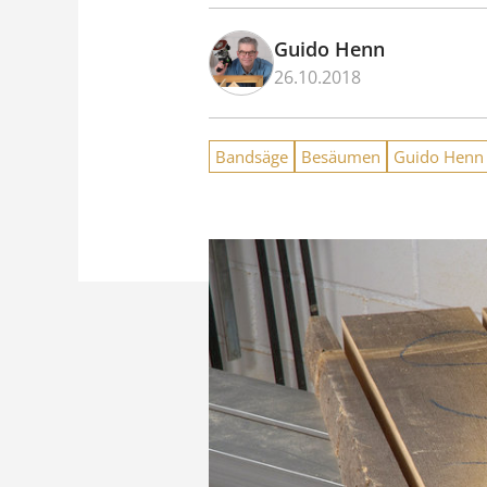
Guido Henn
26.10.2018
Bandsäge
Besäumen
Guido Henn