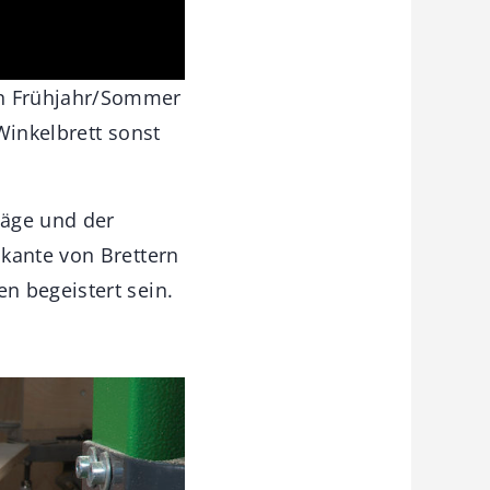
en Frühjahr/Sommer
Winkelbrett sonst
säge und der
dkante von Brettern
n begeistert sein.