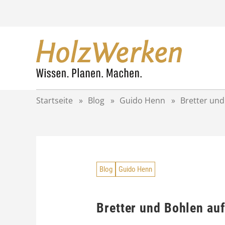
Z
u
m
I
n
h
a
l
t
Startseite
»
Blog
»
Guido Henn
»
Bretter und
s
p
r
i
n
g
Blog
Guido Henn
e
n
Bretter und Bohlen au