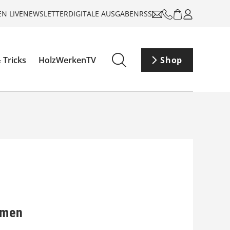
N LIVE
NEWSLETTER
DIGITALE AUSGABEN
RSS
 Tricks
HolzWerkenTV
Shop
umen