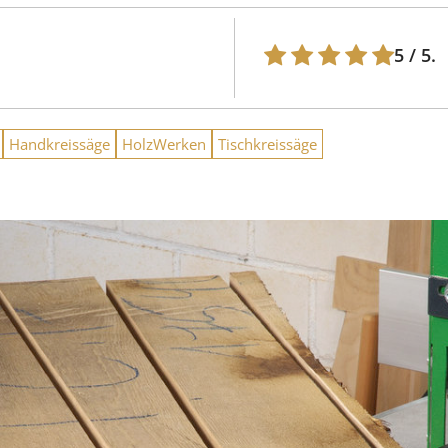
5
/ 5.
Handkreissäge
HolzWerken
Tischkreissäge