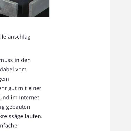
llelanschlag
 muss in den
 dabei vom
ngem
ehr gut mit einer
Und im Internet
ig gebauten
kreissäge laufen.
infache