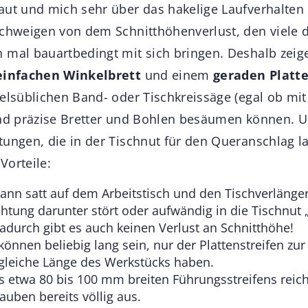
aut und mich sehr über das hakelige Laufverhalten
schweigen von dem Schnitthöhenverlust, den viele d
 mal bauartbedingt mit sich bringen. Deshalb zeige
einfachen Winkelbrett
und einem
geraden Platt
delsüblichen Band- oder Tischkreissäge (egal ob mi
und präzise Bretter und Bohlen besäumen können. 
ungen, die in der Tischnut für den Queranschlag la
Vorteile:
ann satt auf dem Arbeitstisch und den Tischverlänge
chtung darunter stört oder aufwändig in die Tischnut 
durch gibt es auch keinen Verlust an Schnitthöhe!
önnen beliebig lang sein, nur der Plattenstreifen z
gleiche Länge des Werkstücks haben.
es etwa 80 bis 100 mm breiten Führungsstreifens reic
uben bereits völlig aus.