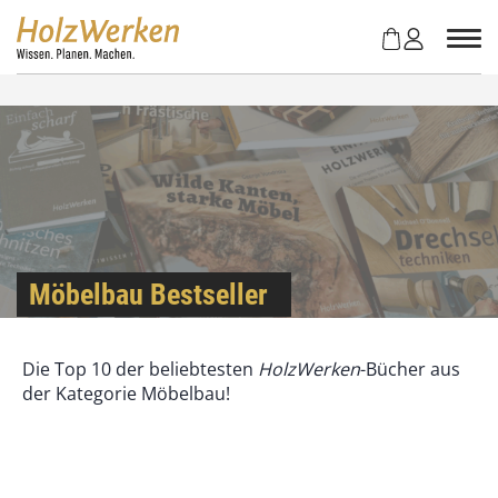
Z
u
m
I
n
h
a
l
t
s
p
r
Möbelbau Bestseller
i
n
g
Die Top 10 der beliebtesten
HolzWerken
-Bücher aus
e
der Kategorie Möbelbau!
n