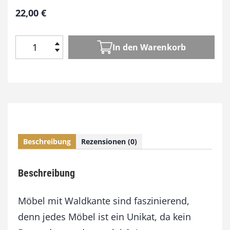
22,00
€
In den Warenkorb
W
i
l
d
e
K
a
n
Beschreibung
Rezensionen (0)
t
e
n
Beschreibung
,
s
t
Möbel mit Waldkante sind faszinierend,
a
denn jedes Möbel ist ein Unikat, da kein
r