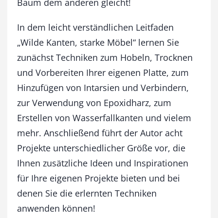
Baum dem anderen gleicht!
k
e
M
In dem leicht verständlichen Leitfaden
ö
„Wilde Kanten, starke Möbel“ lernen Sie
b
e
zunächst Techniken zum Hobeln, Trocknen
l
und Vorbereiten Ihrer eigenen Platte, zum
M
Hinzufügen von Intarsien und Verbindern,
e
n
zur Verwendung von Epoxidharz, zum
g
Erstellen von Wasserfallkanten und vielem
e
mehr. Anschließend führt der Autor acht
Projekte unterschiedlicher Größe vor, die
Ihnen zusätzliche Ideen und Inspirationen
für Ihre eigenen Projekte bieten und bei
denen Sie die erlernten Techniken
anwenden können!