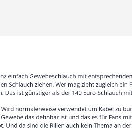
0
0
€
b
i
s
9
nz einfach Gewebeschlauch mit entsprechend
3
n Schlauch ziehen. Wer mag zieht zugleich ein Fe
,
. Das ist günstiger als der 140 Euro-Schlauch mi
0
0
Wird normalerweise verwendet um Kabel zu bün
Gewebe das dehnbar ist und das es für Fans mi
€
ibt. Und da sind die Rillen auch kein Thema an d