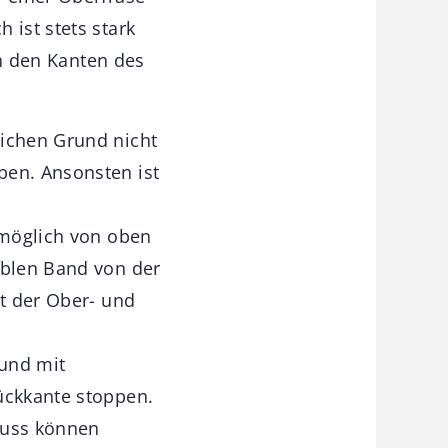
 ist stets stark
an den Kanten des
lichen Grund nicht
ben. Ansonsten ist
 möglich von oben
iblen Band von der
it der Ober- und
 und mit
ückkante stoppen.
luss können