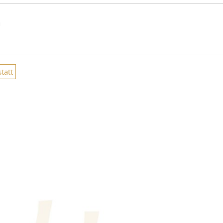
n
tatt