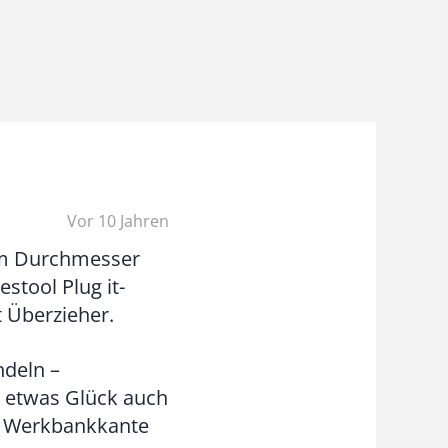
Vor 10 Jahren
em Durchmesser
stool Plug it-
t Überzieher.
deln –
t etwas Glück auch
er Werkbankkante