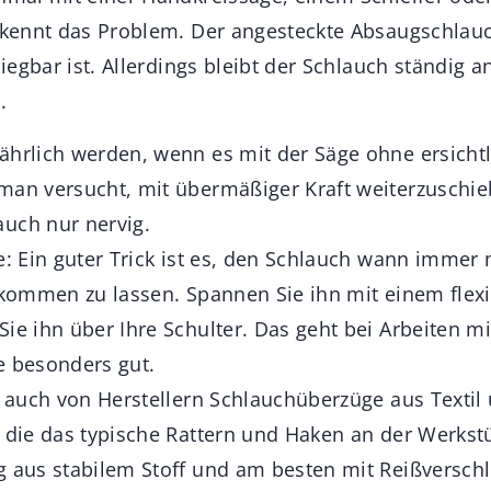
r kennt das Problem. Der an­gesteckte Absaugschlauch
 biegbar ist. Allerdings bleibt der Schlauch ständig 
.
ährlich werden, wenn es mit der Säge ohne ersicht
man versucht, mit übermä­ßiger Kraft weiterzuschie
uch nur nervig.
fe: Ein guter Trick ist es, den Schlauch wann immer
e kommen zu lassen. Spannen Sie ihn mit einem flex
ie ihn über Ihre Schulter. Das geht bei Arbeiten m
e besonders gut.
s auch von Herstellern Schlauchüberzüge aus Textil
, die das typische Rattern und Haken an der Werkst
g aus stabilem Stoff und am besten mit Reißversch