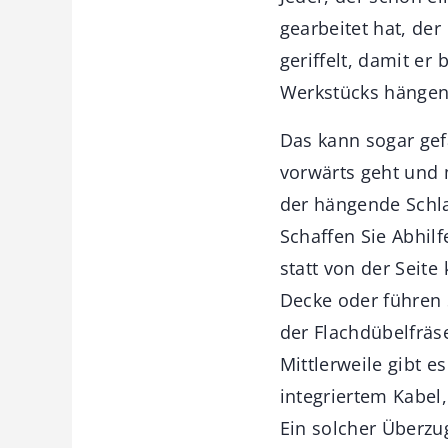
ge­arbeitet hat, de
geriffelt, damit er
Werkstücks hängen
Das kann sogar gef
vorwärts geht und 
der hängende Schla
Schaffen Sie Abhil
statt von der Seit
Decke oder führen S
der Flachdübelfräs
Mittlerweile gibt e
integriertem Kabel
Ein solcher Überzu