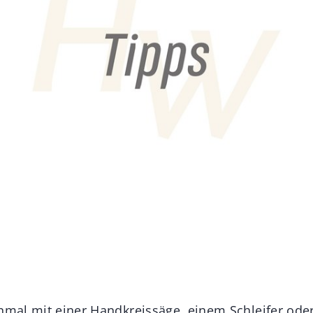
inmal mit einer Handkreissäge, einem Schleifer ode