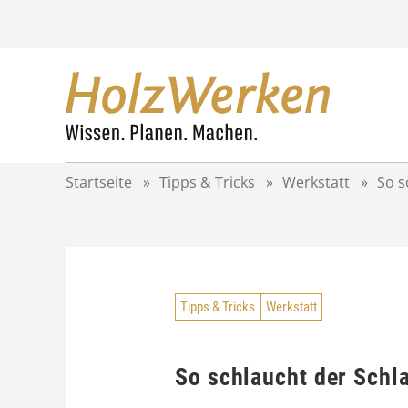
Z
u
m
I
n
h
a
l
t
Startseite
»
Tipps & Tricks
»
Werkstatt
»
So s
s
p
r
i
n
g
Tipps & Tricks
Werkstatt
e
n
So schlaucht der Schl