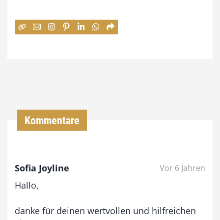
e
:
7
4
,
0
0
Kommentare
€
b
Sofia Joyline
Vor 6 Jahren
i
Hallo,
s
9
danke für deinen wertvollen und hilfreichen
3