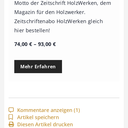
Motto der Zeitschrift HolzWerken, dem
Magazin für den Holzwerker.
Zeitschriftenabo HolzWerken gleich
hier bestellen!
P
74,00
€
–
93,00
€
r
e
Mehr Erfahren
i
s
s
p
a
Kommentare anzeigen
(1)
n
Artikel speichern
Diesen Artikel drucken
n