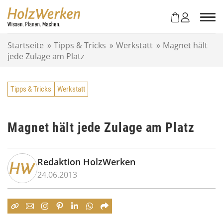
Z
u
m
I
Startseite
»
Tipps & Tricks
»
Werkstatt
»
Magnet hält
n
jede Zulage am Platz
h
a
l
Tipps & Tricks
Werkstatt
t
s
p
r
Magnet hält jede Zulage am Platz
i
n
g
Redaktion HolzWerken
e
24.06.2013
n