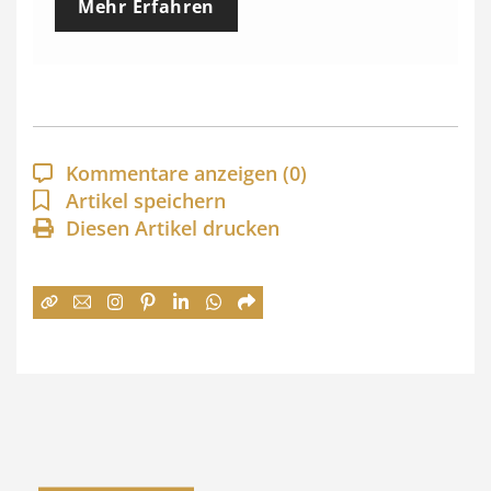
Mehr Erfahren
i
s
s
p
a
Kommentare anzeigen
(0)
n
Artikel speichern
Diesen Artikel drucken
n
e
:
7
4
,
0
0