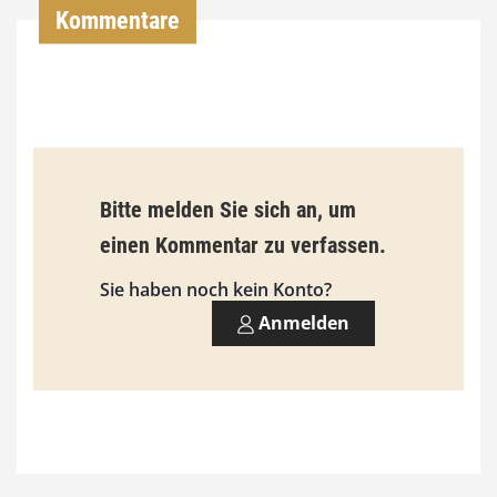
Kommentare
€
b
i
s
9
Bitte melden Sie sich an, um
3
einen Kommentar zu verfassen.
,
Sie haben noch kein Konto?
0
Anmelden
0
€