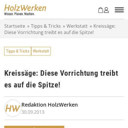
Z
u
m
I
Startseite
»
Tipps & Tricks
»
Werkstatt
»
Kreissäge:
n
Diese Vorrichtung treibt es auf die Spitze!
h
a
l
Tipps & Tricks
Werkstatt
t
s
p
r
Kreissäge: Diese Vorrichtung treibt
i
es auf die Spitze!
n
g
e
n
Redaktion HolzWerken
30.09.2013