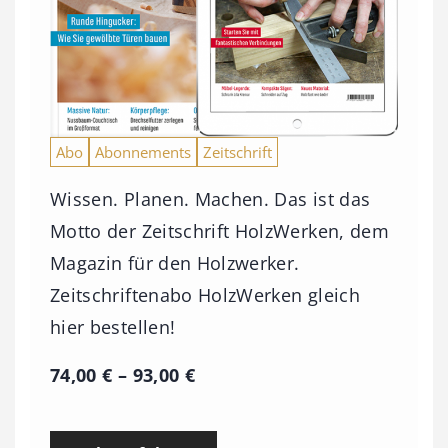
Abo
Abonnements
Zeitschrift
Wissen. Planen. Machen. Das ist das
Motto der Zeitschrift HolzWerken, dem
Magazin für den Holzwerker.
Zeitschriftenabo HolzWerken gleich
hier bestellen!
P
74,00
€
–
93,00
€
r
e