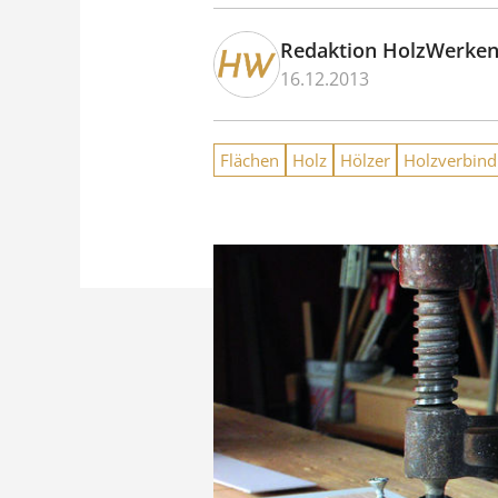
Redaktion HolzWerke
16.12.2013
Flächen
Holz
Hölzer
Holzverbin