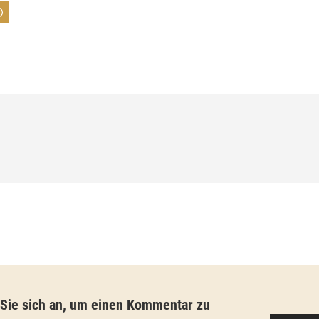
:
7
4
,
0
0
€
b
i
s
9
3
,
 Sie sich an, um einen Kommentar zu