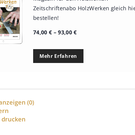
Zeitschriftenabo HolzWerken gleich hi
bestellen!
P
74,00
€
–
93,00
€
r
e
Mehr Erfahren
i
s
s
p
a
anzeigen
(0)
n
ern
l drucken
n
e