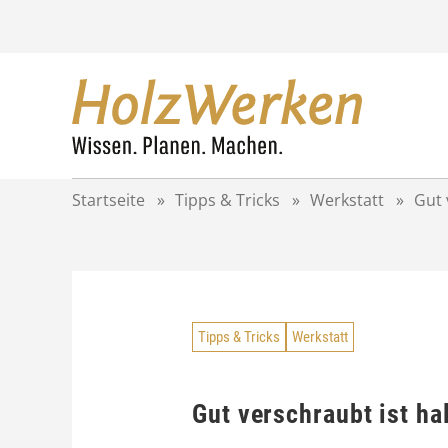
Z
u
m
I
n
h
a
l
t
Startseite
»
Tipps & Tricks
»
Werkstatt
»
Gut 
s
p
r
i
n
g
Tipps & Tricks
Werkstatt
e
n
Gut verschraubt ist ha