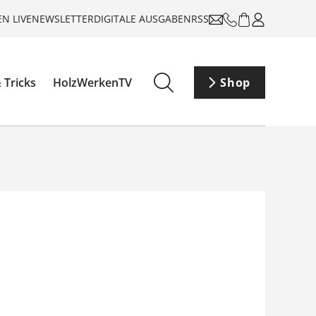
N LIVE
NEWSLETTER
DIGITALE AUSGABEN
RSS
 Tricks
HolzWerkenTV
Shop