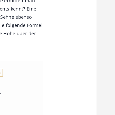
ie ermittelt man
nts kennt? Eine
r Sehne ebenso
 die folgende Formel
ie Höhe über der
u
r