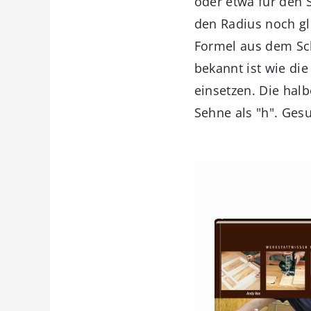
oder etwa für den 
den Radius noch g
Formel aus dem Sch
bekannt ist wie die
einsetzen. Die hal
Sehne als "h". Gesu