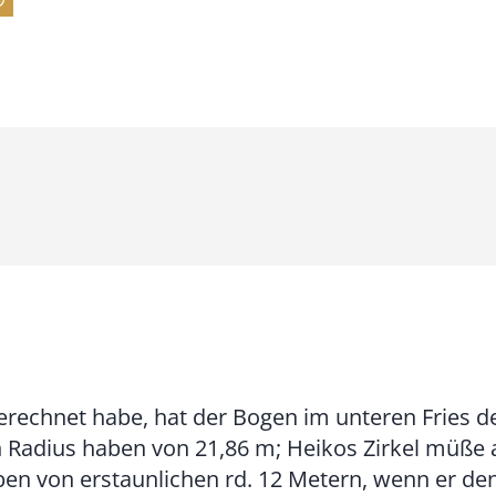
7
4
,
0
0
€
b
i
s
9
gerechnet habe, hat der Bogen im unteren Fries d
3
 Radius haben von 21,86 m; Heikos Zirkel müße a
,
en von erstaunlichen rd. 12 Metern, wenn er den
0