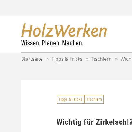
Z
u
m
I
n
h
a
l
t
Startseite
»
Tipps & Tricks
»
Tischlern
»
Wicht
s
p
r
i
n
g
Tipps & Tricks
Tischlern
e
n
Wichtig für Zirkelsch