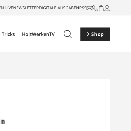
N LIVE
NEWSLETTER
DIGITALE AUSGABEN
RSS
 Tricks
HolzWerkenTV
Shop
ln