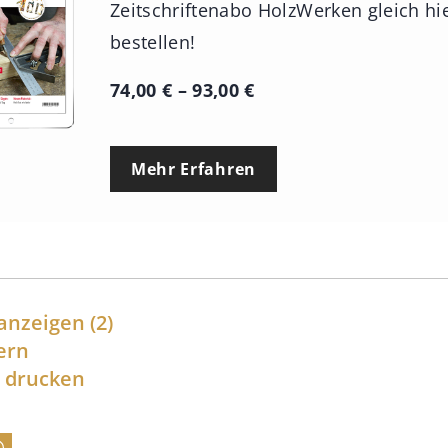
Zeitschriftenabo HolzWerken gleich hi
bestellen!
P
74,00
€
–
93,00
€
r
e
Mehr Erfahren
i
s
s
p
a
anzeigen
(2)
n
ern
l drucken
n
e
: