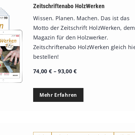
Zeitschriftenabo HolzWerken
Wissen. Planen. Machen. Das ist das
Motto der Zeitschrift HolzWerken, de
Magazin für den Holzwerker.
Zeitschriftenabo HolzWerken gleich hi
bestellen!
P
74,00
€
–
93,00
€
r
e
Mehr Erfahren
i
s
s
p