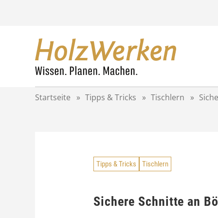
Z
u
m
I
n
h
a
l
t
Startseite
»
Tipps & Tricks
»
Tischlern
»
Sich
s
p
r
i
n
g
Tipps & Tricks
Tischlern
e
n
Sichere Schnitte an B