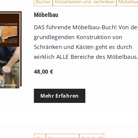
Bücher
Holzarbeiten und -techniken
Möbelba
a
n
Möbelbau
n
DAS führende Möbelbau-Buch! Von de
e
grundlegenden Konstruktion von
:
Schränken und Kästen geht es durch
7
wirklich ALLE Bereiche des Möbelbaus
4
48,00
€
,
0
0
Mehr Erfahren
€
b
i