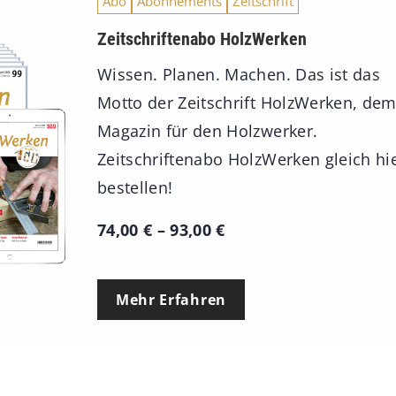
Abo
Abonnements
Zeitschrift
s
9
Zeitschriftenabo HolzWerken
3
Wissen. Planen. Machen. Das ist das
,
Motto der Zeitschrift HolzWerken, de
0
Magazin für den Holzwerker.
0
Zeitschriftenabo HolzWerken gleich hi
bestellen!
€
P
74,00
€
–
93,00
€
r
e
Mehr Erfahren
i
s
s