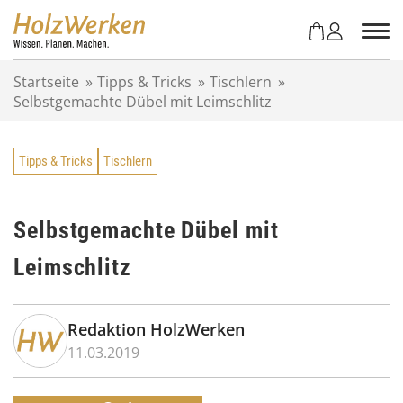
Z
u
m
I
Startseite
»
Tipps & Tricks
»
Tischlern
»
n
Selbstgemachte Dübel mit Leimschlitz
h
a
l
Tipps & Tricks
Tischlern
t
s
p
r
Selbstgemachte Dübel mit
i
Leimschlitz
n
g
e
n
Redaktion HolzWerken
11.03.2019