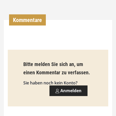
0
0
Kommentare
€
b
i
s
9
Bitte melden Sie sich an, um
3
einen Kommentar zu verfassen.
,
Sie haben noch kein Konto?
0
Anmelden
0
€