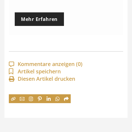
r
e
Mehr Erfahren
i
s
s
p
a
Kommentare anzeigen
(0)
n
Artikel speichern
Diesen Artikel drucken
n
e
:
7
4
,