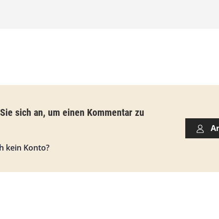
€
b
i
s
9
3
,
 Sie sich an, um einen Kommentar zu
0
A
0
h kein Konto?
€