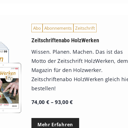
Abo
Abonnements
Zeitschrift
Zeitschriftenabo HolzWerken
Wissen. Planen. Machen. Das ist das
Motto der Zeitschrift HolzWerken, de
Magazin für den Holzwerker.
Zeitschriftenabo HolzWerken gleich hi
bestellen!
P
74,00
€
–
93,00
€
r
e
Mehr Erfahren