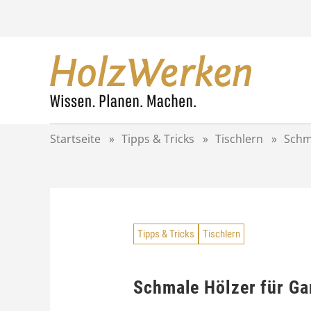
Z
u
m
I
n
h
a
l
t
Startseite
»
Tipps & Tricks
»
Tischlern
»
Schm
s
p
r
i
n
g
Tipps & Tricks
Tischlern
e
n
Schmale Hölzer für G