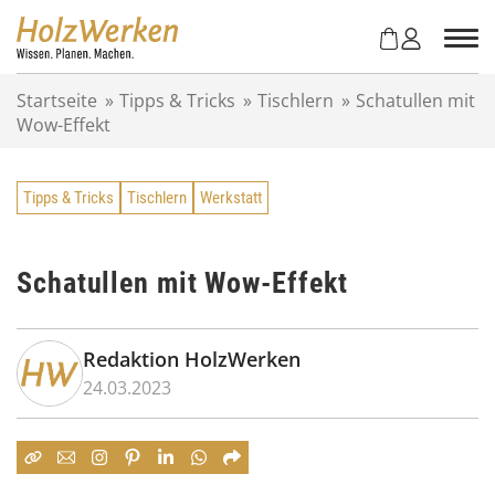
Z
u
m
I
Startseite
»
Tipps & Tricks
»
Tischlern
»
Schatullen mit
n
Wow-Effekt
h
a
l
Tipps & Tricks
Tischlern
Werkstatt
t
s
p
r
Schatullen mit Wow-Effekt
i
n
g
Redaktion HolzWerken
e
24.03.2023
n