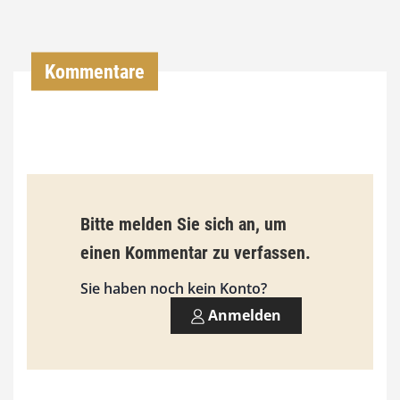
0
0
Kommentare
€
b
i
s
9
Bitte melden Sie sich an, um
3
einen Kommentar zu verfassen.
,
Sie haben noch kein Konto?
0
Anmelden
0
€