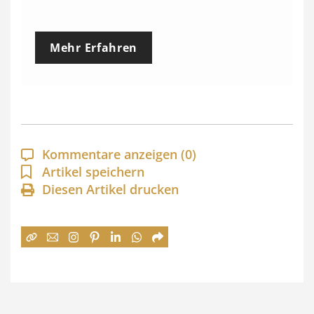
r
e
Mehr Erfahren
i
s
s
p
a
Kommentare anzeigen
(0)
n
Artikel speichern
Diesen Artikel drucken
n
e
:
7
4
,