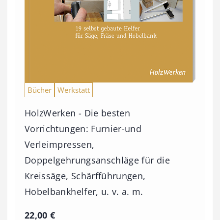
€
b
i
s
9
3
Bücher
Werkstatt
,
0
HolzWerken - Die besten
0
Vorrichtungen: Furnier-und
Verleimpressen,
€
Doppelgehrungsanschläge für die
Kreissäge, Schärfführungen,
Hobelbankhelfer, u. v. a. m.
22,00
€