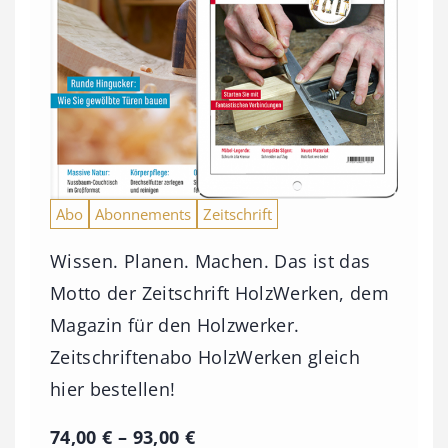
Abo
Abonnements
Zeitschrift
Wissen. Planen. Machen. Das ist das
Motto der Zeitschrift HolzWerken, dem
Magazin für den Holzwerker.
Zeitschriftenabo HolzWerken gleich
hier bestellen!
P
74,00
€
–
93,00
€