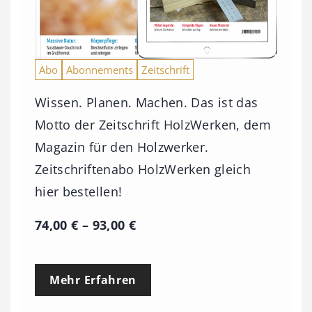
Abo
Abonnements
Zeitschrift
Wissen. Planen. Machen. Das ist das
Motto der Zeitschrift HolzWerken, dem
Magazin für den Holzwerker.
Zeitschriftenabo HolzWerken gleich
hier bestellen!
P
74,00
€
–
93,00
€
r
e
Mehr Erfahren
i